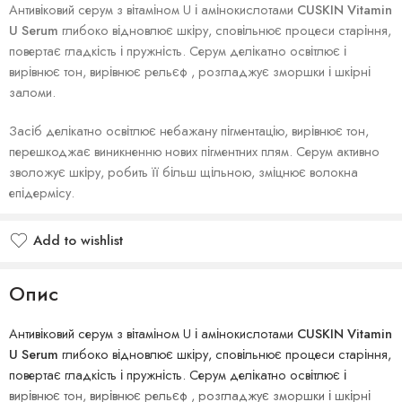
Антивіковий серум з вітаміном U і амінокислотами
CUSKIN Vitamin
U Serum
глибоко відновлює шкіру, сповільнює процеси старіння,
повертає гладкість і пружність. Серум делікатно освітлює і
вирівнює тон, вирівнює рельєф , розгладжує зморшки і шкірні
заломи.
Засіб делікатно освітлює небажану пігментацію, вирівнює тон,
перешкоджає виникненню нових пігментних плям. Серум активно
зволожує шкіру, робить її більш щільною, зміцнює волокна
епідермісу.
Add to wishlist
Опис
Антивіковий серум з вітаміном U і амінокислотами
CUSKIN Vitamin
U Serum
глибоко відновлює шкіру, сповільнює процеси старіння,
повертає гладкість і пружність. Серум делікатно освітлює і
вирівнює тон, вирівнює рельєф , розгладжує зморшки і шкірні