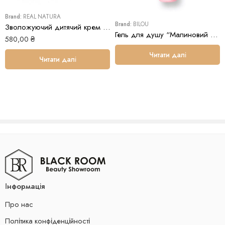
кількість засобу.
Brand:
REAL NATURA
Brand:
BILOU
Зволожуючий дитячий крем Real Natura HUMIDIFICADOR PRO-CACHINHOS
Гель для душу “Малиновий маршмеллоу” Bilou Chewy Sweets Shower Gel
580,00
₴
Читати далі
Читати далі
Інформація
Про нас
Політика конфіденційності