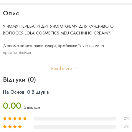
Опис
У ЧОМУ ПЕРЕВАГИ ДИТЯЧОГО КРЕМУ ДЛЯ КУЧЕРЯВОГО
ВОЛОССЯ LOLA COSMETICS MEU CACHINHO CREAM?
Допоможе визначити кучері, зробивши їх чіткішими та
природнішими.
Сприяє розплутуванню пасм, роблячи процес розчісування
Read more
гладкішим і запобігаючи ламкості.
Відгуки (0)
М’якість, яку продукт надає волоссю, залишаючи його
шовковистим на дотик.
На Основі 0 Відгуків
0.00
Також крем сприяє ще й блиску, підкреслюючи красу дитячих
Загалом
локонів.
0%
АКТИВНІ КОМПОНЕНТИ:
0%