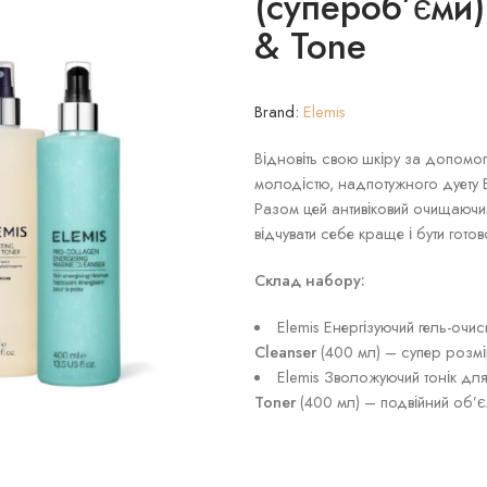
(супероб’єми)
& Tone
Brand:
Elemis
Відновіть свою шкіру за допомо
молодістю, надпотужного дуету E
Разом цей антивіковий очищаючий 
відчувати себе краще і бути гото
Склад набору:
Elemis Енергізуючий гель-очи
Cleanser
(400 мл) – супер розмі
Elemis Зволожуючий тонік дл
Toner
(400 мл) – подвійний об’є