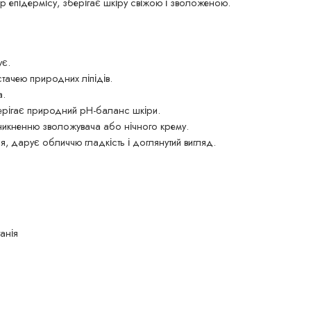
 епідермісу, зберігає шкіру свіжою і зволоженою.
ує.
стачею природних ліпідів.
а.
берігає природний рН-баланс шкіри.
икненню зволожувача або нічного крему.
я, дарує обличчю гладкість і доглянутий вигляд.
анія