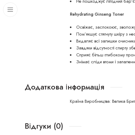
Не пошкоджує ліпідний бар’єр
Rehydrating Ginseng Toner
Освіжає, заспокоює, зволож
Пом’якшує стягнуту шкіру з не
Видаляє всі залишки очисник
Завдяки відсутності спирту з
Сприяє більш глибокому прон
Знімає сліди втоми і запаленн
Додаткова інформація
Країна Виробництва: Велика Брит
Відгуки (0)