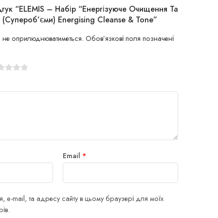
дгук “ELEMIS – Набір “Енергізуюче Очищення Та
 (супероб’єми) Energising Cleanse & Tone”
 не оприлюднюватиметься.
Обов’язкові поля позначені
Email
*
я, e-mail, та адресу сайту в цьому браузері для моїх
ів.