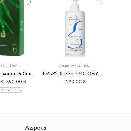
DR.CEURACLE
Brand:
EMBRYOLISSE
B
Заспокійлива маска Dr.Ceuracle Tea Tree Purifine Soothing Mask
EMBRYOLISSE ЗВОЛОЖУЮЧЕ МОЛОЧКО-КРЕМ ДЛЯ ТІЛА LAIT-CRÈME FLUIDЕ
0
₴
–
890,00
₴
1290,00
₴
23 мл * 10 шт
Адреса