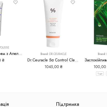
OLISSE
Зволожуючий Крем з Апельсином Embryolisse Crème Hydratante à l’Orange
Brand:
DR.CEURACLE
Brand:
Dr.Ceuracle 5α Control Clearing Cleansing Foam
0
₴
1045,00
₴
100,0
1 шт
ація
Підтримка