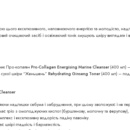
ою цього ексклюзивного, наповнюючого енергією та молодістю, надпо
ковий очищаючий засіб і освіжаючий тонік змушують шкіру виглядати і 
сник Про-колаген
Pro-Collagen Energising Marine Cleanser
(400 мл) –
я сухої шкіри “Женьшень”
Rehydrating Ginseng Toner
(400 мл) – под
Cleanser
яючи надлишки себума і забруднення, при цьому зволожуює і не пе
 тріо з омолоджуючих кислот (бурштинову, молочну та ферулову), що
мплекс і ексклюзивну водорість падіну павоніку.
є шкірі гладкість і бархатистість.