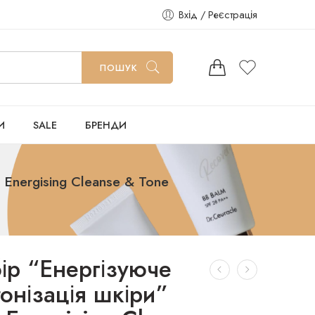
Вхід / Реєстрація
ПОШУК
И
SALE
БРЕНДИ
Energising Cleanse & Tone
ір “Енергізуюче
онізація шкіри”