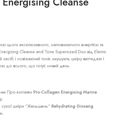
 Energising Cleanse
гою цього ексклюзивного, наповнюючого енергією та
nergizing Cleanse and Tone Supersized Duo від Elemis.
засіб і освіжаючий тонік змушують шкіру виглядати і
вою до всього, що готує новий день.
сник Про-колаген
Pro-Collagen Energising Marine
р.
я сухої шкіри “Женьшень”
Rehydrating Ginseng
м.