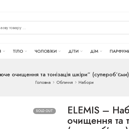
Я
ТІЛО
ЧОЛОВІКИ
ДІТИ
ДІМ
ПАРФУМ
юче очищення та тонізація шкіри” (супероб’єми) 
Головна
Обличчя
Набори
ELEMIS – Наб
SOLD OUT
очищення та т