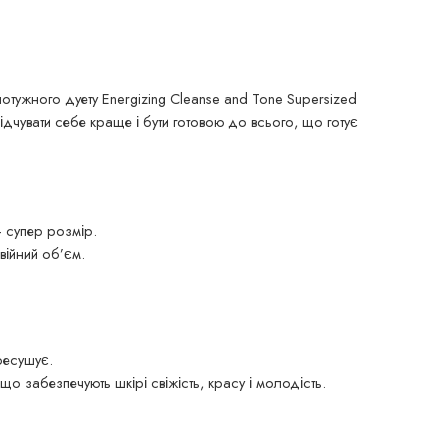
тужного дуету Energizing Cleanse and Tone Supersized
відчувати себе краще і бути готовою до всього, що готує
 супер розмір.
війний об’єм.
ресушує.
 забезпечують шкірі свіжість, красу і молодість.