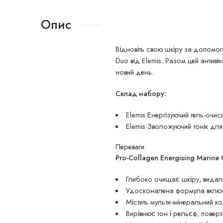
Опис
Відновіть свою шкіру за допомог
Duo від Elemis. Разом цей антиві
новий день.
Склад набору:
Elemis Енергізуючий гель-очи
Elemis Зволожуючий тонік дл
Переваги:
Pro-Collagen Energising Marine 
Глибоко очищає шкіру, видал
Удосконалена формула включає
Містить мульти-мінеральний ко
Вирівнює тон і рельєф, поверта