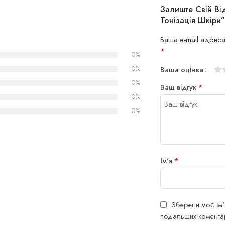
Залиште Свій Ві
Тонізація Шкіри”
Ваша e-mail адреса
*
0%
0%
Ваша оцінка
1
2
3
4
5
0%
Ваш відгук
*
0%
0%
Ім'я
*
Зберегти моє ім'
подальших коментар