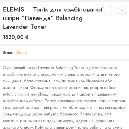
ELEMIS – Тонік для комбінованої
шкіри “Лаванда” Balancing
Lavender Toner
1830,00
₴
Brand:
Elemis
Очищаючий тонер Lavender Balancing Toner від британського
виробника елітної спа-косметики Elemis створений для ніжного
очищення, балансування і пом’якшення комбінованої або
жирної шкіри. Формула на основі рослинних екстрактів без
вмісту спирту є найбільш придатною для шкіри з підвищеним
виробленням себума. Тонер ефективно контролює сальні залози
і відновлює оптимальний рівень метаболізму в клітинах епідермісу.
Завдяки цьому шкіра набуває бажаного балансу: відчуття
свіжості, рівномірну і гладку структуру, відсутність лущення і
жирного блиску. Крім того, лавандовий тонер Balancing служить