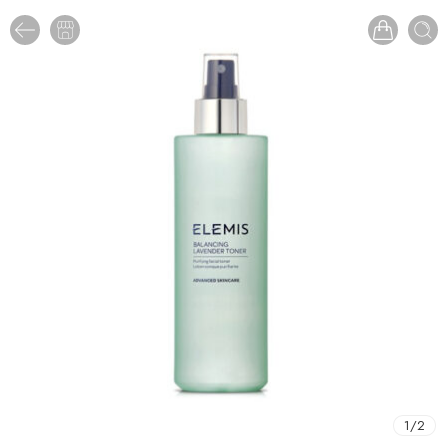
1
/
2