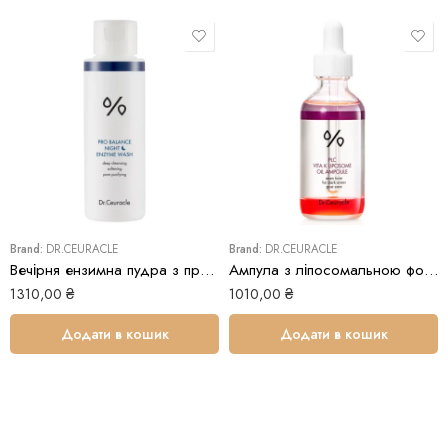
Екстракт мильнянки – чинить очищаючу і протизапальну дії;
запалення проходять швидше і з’являються рідше.
Рекомендації до застосування:
Тонік для комбінованої шкіри з лавандою від Elemis
рекомендується застосовувати щодня: вранці і ввечері після
очищення обличчя. Нанесіть 2-3 натискання дозатора засобу на
ватний диск і ретельно протріть все обличчя і шию.
Обʼєм:200 мл
Brand:
DR.CEURACLE
Brand:
DR.CEURACLE
Вечірня ензимна пудра з пробіотиками Dr.Ceuracle Pro-Balance
Ампула з ліпосомальною формулою вітаміну K Dr.Ceuracle PLC Vita K Liposome Oil Ampoule
1310,00
₴
1010,00
₴
Додати в кошик
Додати в кошик