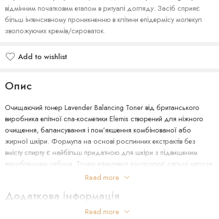
відмінним початковим етапом в ритуалі догляду. Засіб сприяє
більш інтенсивному проникненню в клітини епідермісу молекул
зволожуючих кремів/сироваток.
Add to wishlist
Опис
Очищаючий тонер Lavender Balancing Toner від британського
виробника елітної спа-косметики Elemis створений для ніжного
очищення, балансування і пом’якшення комбінованої або
жирної шкіри. Формула на основі рослинних екстрактів без
вмісту спирту є найбільш придатною для шкіри з підвищеним
виробленням себума. Тонер ефективно контролює сальні залози
і відновлює оптимальний рівень метаболізму в клітинах епідермісу.
Read more
Завдяки цьому шкіра набуває бажаного балансу: відчуття
Додаткова інформація
свіжості, рівномірну і гладку структуру, відсутність лущення і
жирного блиску. Крім того, лавандовий тонер Balancing служить
Read more
Країна Виробництва: Велика Британія