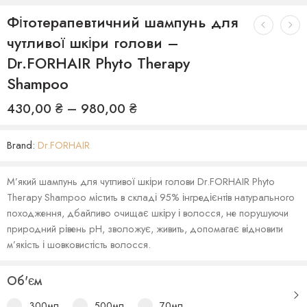
Фітотерапевтичний шампунь для
чутливої шкіри голови –
Dr.FORHAIR Phyto Therapy
Shampoo
430,00
₴
–
980,00
₴
Brand:
Dr.FORHAIR
М’який шампунь для чутливої ​​шкіри голови Dr.FORHAIR Phyto
Therapy Shampoo містить в складі 95% інгредієнтів натурального
походження, дбайливо очищає шкіру і волосся, не порушуючи
природний рівень pH, зволожує, живить, допомагає відновити
м’якість і шовковистість волосся.
Об'єм
300мл
500мл
70мл