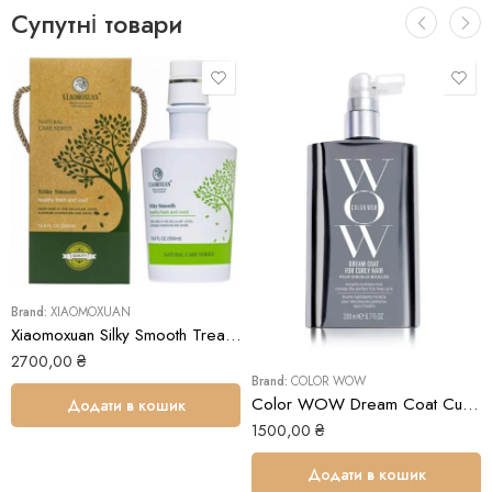
Супутні товари
Brand:
XIAOMOXUAN
Xiaomoxuan Silky Smooth Treatment Маска для волосся чайне дерево
2700,00
₴
Brand:
COLOR WOW
Color WOW Dream Coat Curly Hair спрей для моделювання локонів
Додати в кошик
1500,00
₴
Додати в кошик