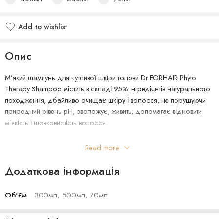
Add to wishlist
Опис
М’який шампунь для чутливої ​​шкіри голови Dr.FORHAIR Phyto
Therapy Shampoo містить в складі 95% інгредієнтів натурального
походження, дбайливо очищає шкіру і волосся, не порушуючи
природний рівень pH, зволожує, живить, допомагає відновити
м’якість і шовковистість волосся.
Збалансована формула на основі м’яких миючих компонентів
Read more
підтримує здорову мікрофлору шкіри голови, а натуральні
екстракти і масла борються з лущенням, подразненням і
Додаткова інформація
стягнутістю.
Об'єм
300мл, 500мл, 70мл
Шампунь має слабокислий рівень pH (5 – 6), не містить сульфатів,
парабенів і силіконів. Підходить для щоденного використання.