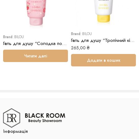
Brand:
BILOU
Brand:
BILOU
Гель для душу “Тропічний ківі” Bilou Tropical Kiwi Shower Gel
Гель для душу “Солодка полуниця” Bilou Sweet Strawberry Shower Gel
265,00
₴
Читати далі
Додати в кошик
Інформація