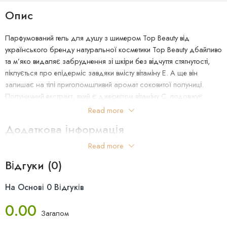
Опис
Парфумований гель для душу з шимером Top Beauty від
українського бренду натуральної косметики Top Beauty дбайливо
та м’яко видаляє забруднення зі шкіри без відчуття стягнутості,
піклується про епідерміс завдяки вмісту вітаміну Е. А ще він
залишає на тілі приголомшливий аромат соковитої полуниці.
Полуничний екстракт, який є джерелом вітаміну С, подовжує
молодість вашої шкіри, допомагає зберегти еластичність та
Read more
пружність, зупиняє процеси старіння. Гель підходить для
Додаткова інформація
щоденного застосування та перетворює догляд за тілом на СПА-
процедуру.
Read more
Країна Виробництва: Україна
Відгуки (0)
Спосіб застосування: Невелику кількість гелю нанесіть на вологу
шкіру тіла, змийте чистою водою.
Об’єм: 200 мл
На Основі 0 Відгуків
0.00
Загалом