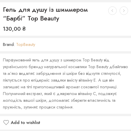
Гель для душу із шиммером
“Барбі” Top Beauty
130,00
₴
Brand:
TopBeauty
Парфумований гель для душу з шимером Top Beauty від
українського бренду натуральної косметики Top Beauty дбайливо
та м’яко видаляє забруднення зі шкіри без відчуття стягнутості,
піклується про епідерміс завдяки вмісту вітаміну Е. А ще він
залишає на тілі приголомшливий аромат соковитої полуниці.
Полуничний екстракт, який є джерелом вітаміну С, подовжує
молодість вашої шкіри, допомагає зберегти еластичність та
пружність, зупиняє процеси старіння.
Add to wishlist