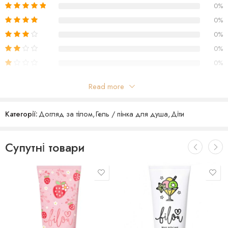
0%
0%
0%
0%
0%
Read more
Відгуки
Категорії:
Догляд за тілом
,
Гель / пінка для душа
,
Діти
Поки що відгуків немає
Супутні товари