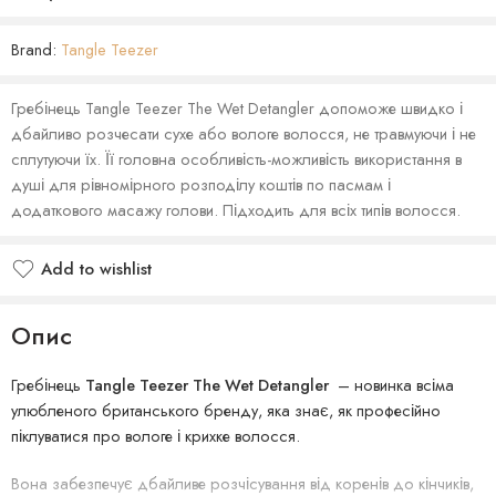
Brand:
Tangle Teezer
Гребінець Tangle Teezer The Wet Detangler допоможе швидко і
дбайливо розчесати сухе або вологе волосся, не травмуючи і не
сплутуючи їх. Її головна особливість-можливість використання в
душі для рівномірного розподілу коштів по пасмам і
додаткового масажу голови. Підходить для всіх типів волосся.
Add to wishlist
Опис
Гребінець
Tangle Teezer The Wet Detangler
– новинка всіма
улюбленого британського бренду, яка знає, як професійно
піклуватися про вологе і крихке волосся.
Вона забезпечує дбайливе розчісування від коренів до кінчиків,