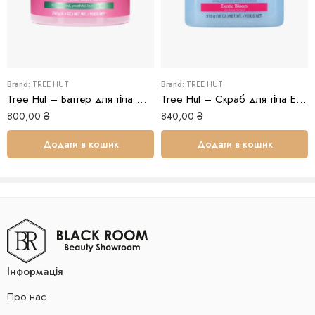
Brand:
TREE HUT
Brand:
TREE HUT
Tree Hut – Баттер для тіла Watermelon Whipped Body Butter
Tree Hut – Скраб для тіла Exotic Bloom Sugar Scrub
800,00
₴
840,00
₴
Додати в кошик
Додати в кошик
Інформація
Про нас