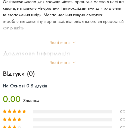
Освіжаюче масло для засмаги містить органічне масло з насіння
кавуна, наповнене мінералами і антиоксидантами для живлення
та зволоження шкіри. Масло насіння кавуна стимулює
вироблення меланіну в організмі, відповідального за природний
колір шкіри.
100% натуральний склад
Read more
Додаткова інформація
Основні інгредієнти:
Read more
Масло насіння кавуна – Це легке масло, яке омолоджує і
Країна Виробництва: Австралія
додає еластичність шкіри, зволожує та сприяє природному
Відгуки (0)
виробленню меланіну.
На Основі 0 Відгуків
Масло солодкого мигдалю – Є важливим щоденним
0.00
засобом для догляду за шкірою. Це масло глибоко зволожує,
Загалом
пом’якшує шкіру, зменшуючи при цьому появу дрібних зморшок.
0%
Вітамін E – Діамант для натурального догляду за шкірою,
0%
який перешкоджає старінню та в’яненню шкіри. Це чудо природи
0%