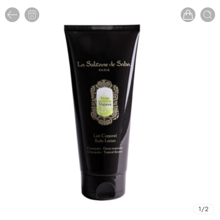
1
/
2