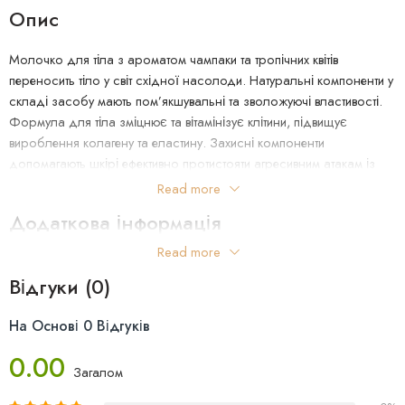
Опис
Молочко для тіла з ароматом чампаки та тропічних квітів
переносить тіло у світ східної насолоди. Натуральні компоненти у
складі засобу мають пом’якшувальні та зволожуючі властивості.
Формула для тіла зміцнює та вітамінізує клітини, підвищує
вироблення колагену та еластину. Захисні компоненти
допомагають шкірі ефективно протистояти агресивним атакам із
навколишнього середовища. Легка текстура добре наноситься та
Read more
швидко поглинається, не залишаючи відчуття липкості чи
Додаткова інформація
жирності. Ефект зволоження триває до 24 годин, забезпечуючи
відчуття комфорту. Регулярне використання молочка усуває
Read more
Країна Виробництва: Франція
лущення, надає шкірі шовковистості, м’якості та освіжає тіло.
Відгуки (0)
Переваги:
Виконує відразу кілька функцій: живить, зволожує, пом’якшує
На Основі 0 Відгуків
шкіру та омолоджує.
Створене на основі масла ши та олії солодкого мигдалю.
0.00
Має тонку та насичену текстуру, яка забезпечує тривале
Загалом
зволоження.