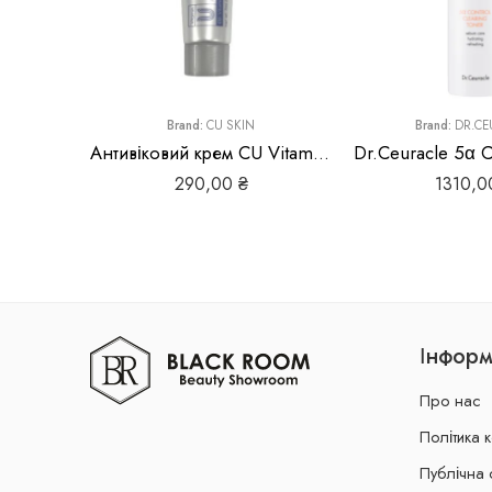
Brand:
CU SKIN
Brand:
DR.CE
Антивіковий крем CU Vitamin U Cream 7 ml
290,00
₴
1310,
Інформ
Про нас
Політика 
Публічна 