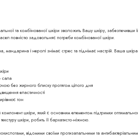
ьної та комбінованої шкіри зволожить Вашу шкіру, забезпечивши їй н
масел повністю задовольняє потреби комбінованої шкіри.
на, мандарина і неролі знімає стрес та піднімає настрій. Ваша шкі
кіри
о сала
яючою без жирного блиску протягом цілого дня
двищення еластичності
вирівнює тон
 компонент шкіри, який є основним елементом підтримки оптимального 
екстуру шкіри, робить її бархатисто-ніжною.
окислотами, відомими своїми протизапальними та антибактеріальними