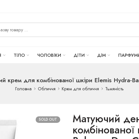
Я
ТІЛО
ЧОЛОВІКИ
ДІТИ
ДІМ
ПАРФУМ
й крем для комбінованої шкіри Elemis Hydra-Ba
Головна
Обличчя
Крем для обличчя
Тьмяність
Матуючий де
SOLD OUT
комбінованої 