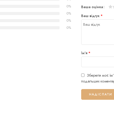
0%
Ваша оцінка
1
2
3
4
5
0%
Ваш відгук
*
0%
0%
Ім'я
*
Зберегти моє ім'
подальших коментар