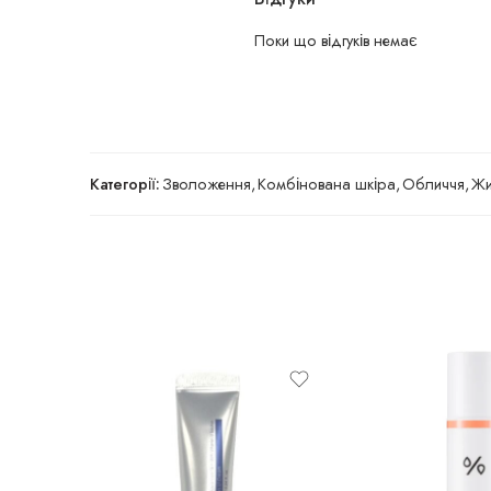
Поки що відгуків немає
Категорії:
Зволоження
,
Комбінована шкіра
,
Обличчя
,
Жи