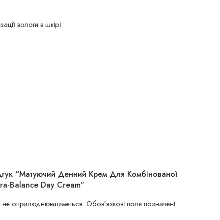
ції вологи в шкірі.
дгук “Матуючий Денний Крем Для Комбінованої
dra-Balance Day Cream”
 не оприлюднюватиметься.
Обов’язкові поля позначені