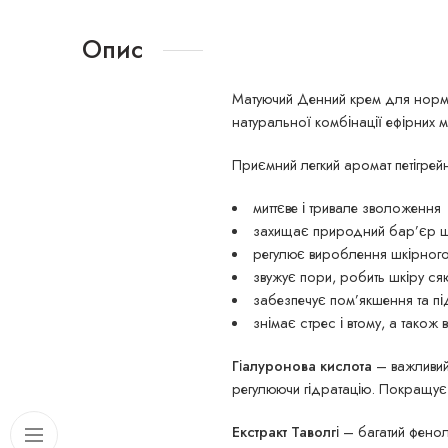
Опис
Матуючий Денний крем для нормал
натуральної комбінації ефірних 
Приємний легкий аромат петігрей
миттєве і тривале зволоження
захищає природний бар’єр ш
регулює вироблення шкірног
звужує пори, робить шкіру с
забезпечує пом’якшення та пі
знімає стрес і втому, а також 
Гіалуронова кислота
– важливий
регулюючи гідратацію. Покращує т
Екстракт Таволгі
– багатий фенол