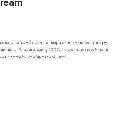
Cream
льної та комбінованої шкіри зволожить Вашу шкіру,
атистість. Завдяки вмісту 100% натуральної комбінації
ьняє потреби комбінованої шкіри.