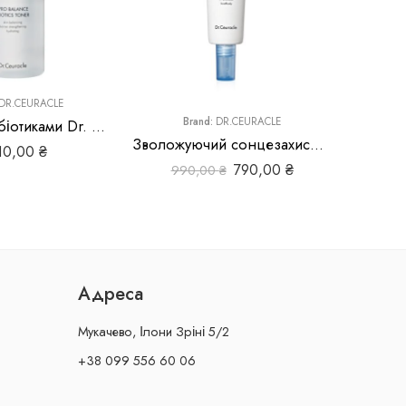
DR.CEURACLE
B
Brand:
DR.CEURACLE
Тонер з пробіотиками Dr. Ceuracle Pro Balance Biotics Toner
Зволожуючий сонцезахисний крем Dr.Ceuracle Hyal Reyouth Moist Sun SPF 50+ / PA++++
10,00
₴
790,00
₴
990,00
₴
Адреса
Мукачево, Ілони Зріні 5/2
+38 099 556 60 06