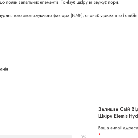
до появи запальних елементів. Тонізує шкіру та звужує пори.
урального зволожуючого фактора (NMF), сприяє утриманню і стабіліза
анія
Залиште Свій Ві
Шкіри Elemis Hy
Ваша e-mail адреса
*
0%