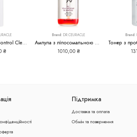
URACLE
Brand:
DR.CEURACLE
Brand:
Dr.Ceuracle 5α Control Clearing Toner, 120 мл
Ампула з ліпосомальною формулою вітаміну K Dr.Ceuracle PLC Vita K Liposome Oil Ampoule
00
₴
1010,00
₴
13
ація
Підтримка
Доставка та оплата
конфіденційності
Обмін та повернення
оферта