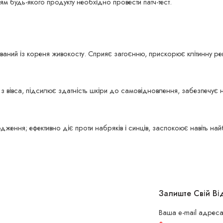
 будь-якого продукту необхідно провести патч-тест.
ваний із кореня живокосту. Сприяє загоєнню, прискорює клітинну ре
 з вівса, підсилює здатність шкіри до самовідновлення, забезпечує н
одження; ефективно діє проти набряків і синців, заспокоює навіть най
Залиште Свій Ві
Ваша e-mail адреса