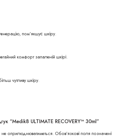
генерацію, пом’якшує шкіру.
егайний комфорт запаленій шкірі.
більш чутливу шкіру.
дгук “Medik8 ULTIMATE RECOVERY™ 30ml”
 не оприлюднюватиметься.
Обов’язкові поля позначені