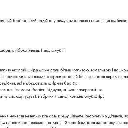
хисний бар’єр, який надійно утримує гідратацію і немов щит відбиває
кіри, глибоко живить і зволожує її.
впливу екології шкіра може стати більш чутливою, вразливою і пош
 призводить до швидкої втрати вологи й беззахисності перед негати
гредієнти, які відбудовують шкірний бар’єр.
ення і втамовує болісні відчуття, знімає почервоніння.
унну систему, усуває набряки й синці, кондиціонує шкіру.
ення нанести невелику кількість крему Ultimate Recovery на ділянки, я
тім нанести сонцезахист (на день). За необхідності застосовувати ча