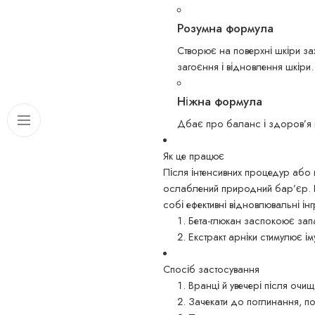
Розумна формула
Створює на поверхні шкіри за
загоєння і відновлення шкіри.
Ніжна формула
Дбає про баланс і здоров’я ш
Як це працює
Після інтенсивних процедур або 
ослаблений природний бар’єр. Це
собі ефективні відновлювальні ін
Бета-глюкан заспокоює запал
Екстракт арніки стимулює ім
Спосіб застосування
Вранці й увечері після очищ
Зачекати до поглинання, по