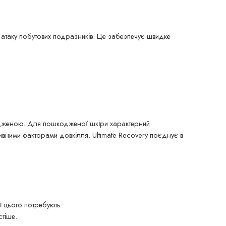
 атаку побутових подразників. Це забезпечує швидке
кодженою. Для пошкодженої шкіри характерний
вними факторами довкілля. Ultimate Recovery поєднує в
кі цього потребують.
стіше.