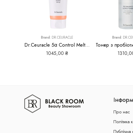
Brand:
DR.CEURACLE
Brand:
DR.CE
Dr.Ceuracle 5α Control Melting Cleansing Gel
1045,00
₴
1310,
Інформ
Про нас
Політика 
Публічна 