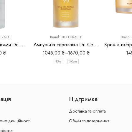
URACLE
Brand:
DR.CEURACLE
Brand:
Тонер з пробіотиками Dr. Ceuracle Pro Balance Biotics Toner
Ампульна сироватка Dr. Ceuracle Royal Vita Propolis 33 Ampoule
00
₴
1045,00
₴
–
1670,00
₴
14
15мл
30мл
ація
Підтримка
Доставка та оплата
конфіденційності
Обмін та повернення
оферта