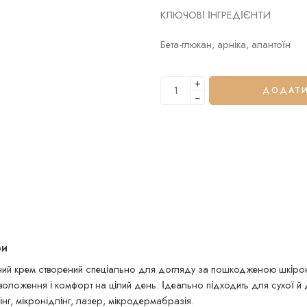
КЛЮЧОВІ ІНГРЕДІЄНТИ
Бета-глюкан, арніка, алантоїн
+
ДОДАТИ
−
ри
ний крем створений спеціально для догляду за пошкодженою шкірою,
оложення і комфорт на цілий день. Ідеально підходить для сухої й д
лінг, мікронідлінг, лазер, мікродермабразія.