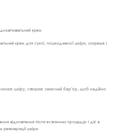
 відновлювальний крем
вальний крем для сухої, пошкодженої шкіри, зокрема і
покоює шкіру, створює захисний бар’єр, щоб надійно
ня відновлення після естетичних процедур і діє в
 регенерації шкіри.