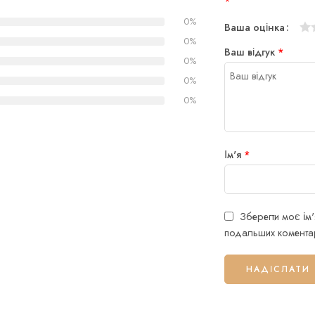
*
0%
Ваша оцінка
1
2
3
4
5
0%
Ваш відгук
*
0%
0%
0%
Ім'я
*
Зберегти моє ім'
подальших коментар