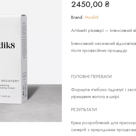
2450,00
₴
Brand:
Medik8
Алтімейт рікавері — інтенсивний
Інтенсивний насичений відновлю
після професійних процедур.
ГОЛОВНІ ПЕРЕВАГИ
Формула глибоко гідратує і зас
утримувати вологу в шкірі.
РЕЗУЛЬТАТИ
Крем розроблений для прискорен
синергії з природними процесами