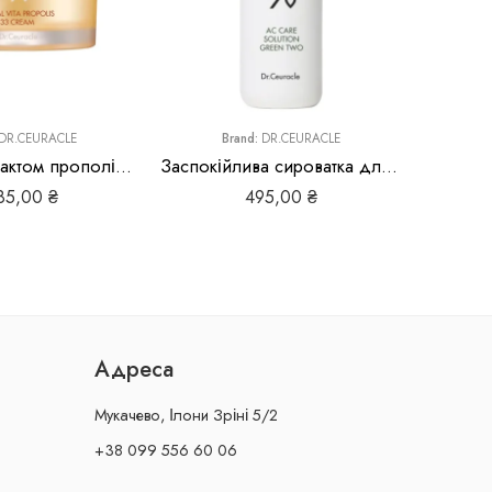
DR.CEURACLE
Brand:
DR.CEURACLE
B
Крем з екстрактом прополісу Dr.Ceuracle Royal Vita Propolis 33 Cream
Заспокійлива сироватка для проблемної шкіри Dr. Ceuracle AC Cure Green Two
85,00
₴
495,00
₴
Адреса
Мукачево, Ілони Зріні 5/2
+38 099 556 60 06