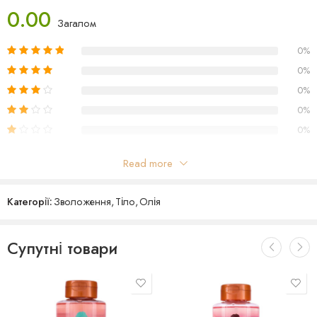
0.00
Загалом
0%
0%
0%
0%
0%
Read more
Відгуки
Категорії:
Зволоження
,
Тіло
,
Олія
Поки що відгуків немає
Супутні товари