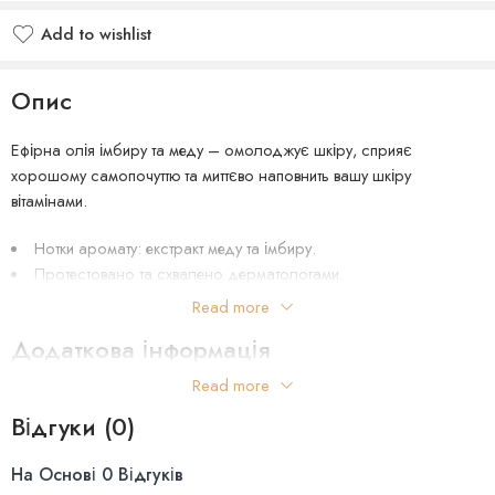
Add to wishlist
Опис
Ефірна олія імбиру та меду – омолоджує шкіру, сприяє
хорошому самопочуттю та миттєво наповнить вашу шкіру
вітамінами.
Нотки аромату: екстракт меду та імбиру.
Протестовано та схвалено дерматологами.
Більше 200 натискань із одного флакона.
Read more
Додаткова інформація
Олійка для тіла має зволожуючий ефект, тому що до його складу
входять поживні мінерали та вітамінами, які дбайливо доглядають
Read more
Країна Виробництва: США
за шкірою. Нанесіть його на шкіру та відчуйте ніжний дотик
Відгуки (0)
аромату.
Об’єм :236мл.
На Основі 0 Відгуків