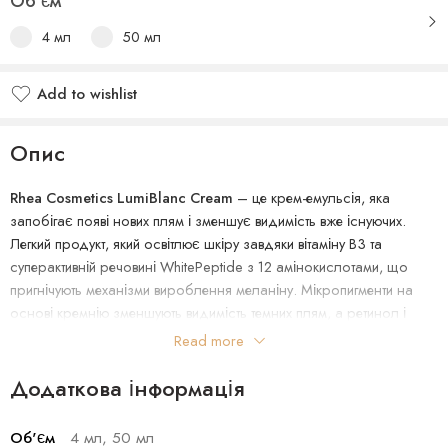
Об'єм
4 мл
50 мл
Add to wishlist
Опис
Rhea Cosmetics LumiBlanc Cream
– це крем-емульсія, яка
запобігає появі нових плям і зменшує видимість вже існуючих.
Легкий продукт, який освітлює шкіру завдяки вітаміну B3 та
суперактивній речовині WhitePeptide з 12 амінокислотами, що
пригнічують механізми вироблення меланіну. Мікропигменти на
основі кремнію зменшують видимість темних плям, а ретинол і
токоферол мають антиоксидантну дію в синергії з
Read more
біоплацентарними факторами росту.
Спосіб застосування:
Додаткова інформація
Наносите крем вранці та ввечері до повного вбирання після
додавання бустерів B-Dose, що найбільш підходять для вашої
Об'єм
4 мл, 50 мл
шкіри.