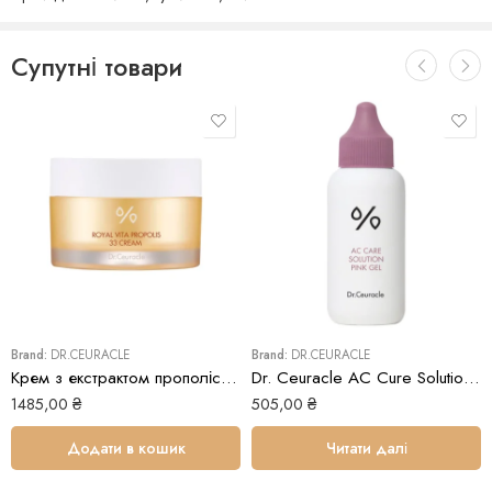
Супутні товари
Brand:
DR.CEURACLE
Brand:
DR.CEURACLE
Крем з екстрактом прополісу Dr.Ceuracle Royal Vita Propolis 33 Cream
Dr. Ceuracle АC Сure Solution Pink Gel
1485,00
₴
505,00
₴
Додати в кошик
Читати далі