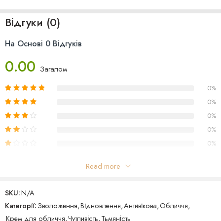
Країна Виробництва: Італія
Відгуки (0)
На Основі 0 Відгуків
0.00
Загалом
0%
0%
0%
0%
0%
Read more
Відгуки
SKU:
N/A
Поки що відгуків немає
Категорії:
Зволоження
,
Відновлення
,
Антивікова
,
Обличчя
,
Крем для обличчя
,
Чутливість
,
Тьмяність