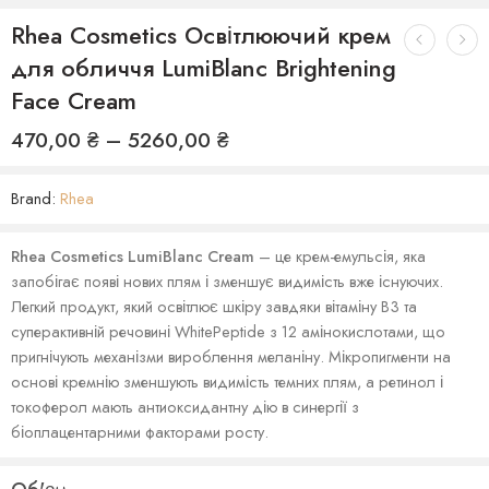
Rhea Cosmetics Освітлюючий крем
для обличчя LumiBlanc Brightening
Face Cream
470,00
₴
–
5260,00
₴
Brand:
Rhea
Rhea Cosmetics LumiBlanc Cream
– це крем-емульсія, яка
запобігає появі нових плям і зменшує видимість вже існуючих.
Легкий продукт, який освітлює шкіру завдяки вітаміну B3 та
суперактивній речовині WhitePeptide з 12 амінокислотами, що
пригнічують механізми вироблення меланіну. Мікропигменти на
основі кремнію зменшують видимість темних плям, а ретинол і
токоферол мають антиоксидантну дію в синергії з
біоплацентарними факторами росту.