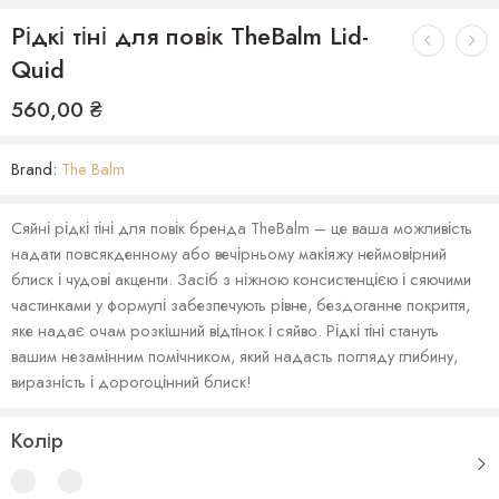
Рідкі тіні для повік TheBalm Lid-
Quid
560,00
₴
Brand:
The Balm
Сяйні рідкі тіні для повік бренда TheBalm – це ваша можливість
надати повсякденному або вечірньому макіяжу неймовірний
блиск і чудові акценти. Засіб з ніжною консистенцією і сяючими
частинками у формулі забезпечують рівне, бездоганне покриття,
яке надає очам розкішний відтінок і сяйво. Рідкі тіні стануть
вашим незамінним помічником, який надасть погляду глибину,
виразність і дорогоцінний блиск!
Колір