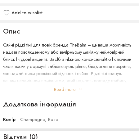
Add to wishlist
Опис
Сяйні рідкі тіні для повік бренда TheBalm – це ваша можливість
надати повсякденному або вечірньому макіяжу неймовірний
блиск і чудові акценти. Засіб з ніжною консистенцією і сяючими
частинками у формулі забезпечують рівне, бездоганне покриття,
яке надає очам розкішний відтінок і сяйво. Рідкі тіні стануть
вашим незамінним помічником, який надасть погляду глибину,
виразність і дорогоцінний блиск!
Read more
Особливості Lid Quid BELLINI Eyeshadow бренда TheBalm:
Додаткова інформація
– має стійку та універсальну формулу;
– містить насичені блискучі частинки;
Колір
Champagne, Rose
– створює мерехтливий ефект;
– дарує рівне покриття;
Відгуки (0)
– містить велику кількість насичених пігментів;