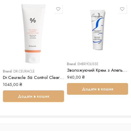
Brand:
EMBRYOLISSE
Зволожуючий Крем з Апельсином Embryolisse Crème Hydratante à l’Orange
Brand:
DR.CEURACLE
940,00
₴
Dr.Ceuracle 5α Control Clearing Cleansing Foam
1045,00
₴
Додати в кошик
Додати в кошик