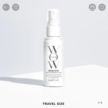
1
/
4