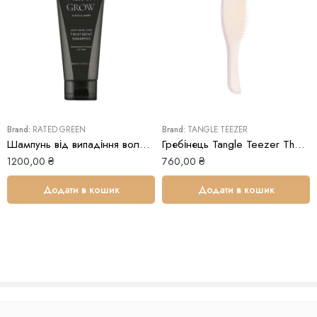
Brand:
RATED GREEN
Brand:
TANGLE TEEZER
Шампунь від випадіння волосся Rated Green REAL GROW ANTI HAIR LOSS TREATMENT SHAMPOO
Гребінець Tangle Teezer The Wet Detangler Fine & Fragile Pink Whisper
1200,00
₴
760,00
₴
Додати в кошик
Додати в кошик