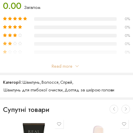
0.00
– видаляє небажані мінерали з волосяного стрижня, щоб зберегти
Загалом
оригінальний колір.
0%
0%
0%
0%
0%
Read more
Відгуки
Категорії:
Шампунь
,
Волосся
,
Спрей
,
Поки що відгуків немає
Шампунь для глибокої очистки
,
Догляд за шкірою голови
Супутні товари