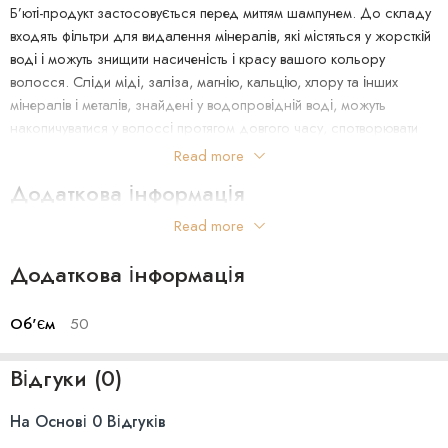
Б’юті-продукт застосовується перед миттям шампунем. До складу
входять фільтри для видалення мінералів, які містяться у жорсткій
воді і можуть знищити насиченість і красу вашого кольору
волосся. Сліди міді, заліза, магнію, кальцію, хлору та інших
мінералів і металів, знайдені у водопровідній воді, можуть
накопичуватися у волоссі протягом довгого часу, спотворювати
його колір, надаючи небажані відтінки жовтизни, мідного,
Read more
зеленого і тьмяність. Із застосуванням спрею ви довгий час
Додаткова інформація
насолоджуватиметеся улюбленим відтінком фарбованого
волосся.
Read more
Об'єм:50 мл Краіна виробник:USA
Особливості Color Wow Dream Filter Pre-Shampoo Mineral
Додаткова інформація
Remover:
– для всіх типів волосся;
Об'єм
50
– для домашнього і професійного застосування;
– видаляє забруднюючі колір елементи, щоб відблиски були
Відгуки (0)
яскравіше, об’єм виразніше, а світлі, попелясті і білі відтінки світліше
і свіжіше;
На Основі 0 Відгуків
– додає локонам відтінку брюнет насичений колір;
– економічно витрачається;