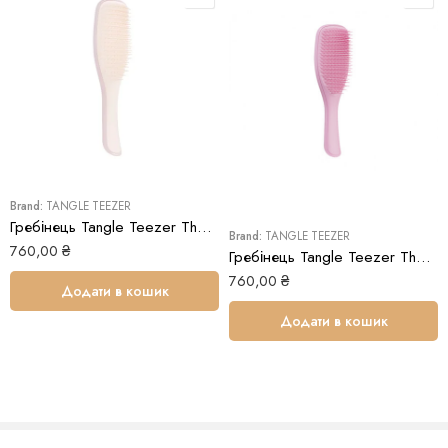
пантенол
має зволожуючі та заспокійливі властивості,
проникаючи у стержень волосся утримує вологу;
екстракт кореня женьшеню
стимулює мікроциркуляцію,
продовжує цикл росту волосся, запобігає його стоншенню;
екстракт кропиви
тонізує шкіру голови, усуває свербіж,
знижує активність сальних залоз, має зміцнюючу дію.
Виробник:
Південна Корея
Brand:
TANGLE TEEZER
Гребінець Tangle Teezer The Wet Detangler Fine & Fragile Pink Whisper
Brand:
TANGLE TEEZER
760,00
₴
Гребінець Tangle Teezer The Wet Detangler Rosebud Pink
760,00
₴
Додати в кошик
Додати в кошик