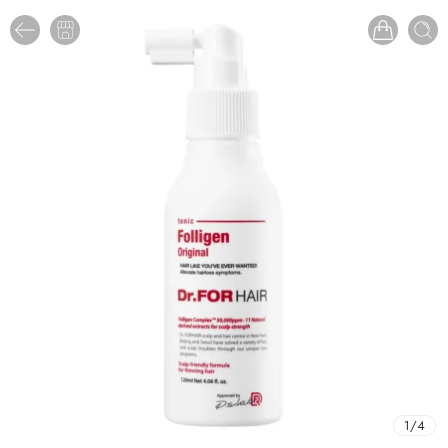
1
/
4