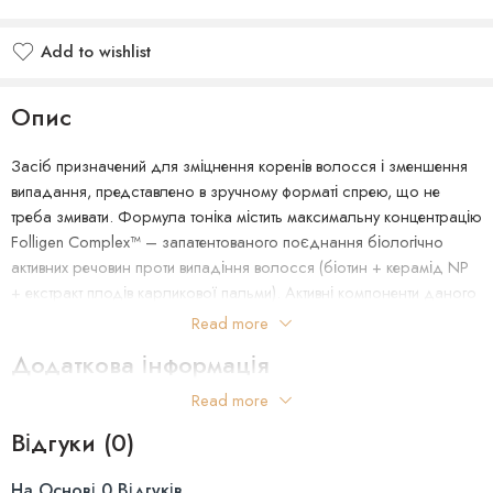
Add to wishlist
Опис
Засіб призначений для зміцнення коренів волосся і зменшення
випадання, представлено в зручному форматі спрею, що не
треба змивати. Формула тоніка містить максимальну концентрацію
Folligen Complex™ – запатентованого поєднання біологічно
активних речовин проти випадіння волосся (біотин + керамід NP
+ екстракт плодів карликової пальми). Активні компоненти даного
комплексу поміщені в ліпосоми нано-розмірів (в 2,5 тисячі разів
Read more
менше, ніж пори на шкірі голови), які з легкістю проникають через
Додаткова інформація
епідерміс і вивільняють діючу речовину безпосередньо в фолікули
волосся.
Read more
Об'єм: 120 мл
Відгуки (0)
До складу Dr.FORHAIR Folligen Tonic також входять рослинні
екстракти, які борються з надмірним випаданням волосся і
На Основі 0 Відгуків
одночасно активують ріст нового волосся, пробуджуючи сплячі