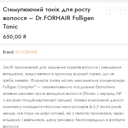
Стимулюючий тонік для росту
волосся – Dr.FORHAIR Folligen
Tonic
650,00
₴
Brand:
Dr.FORHAIR
Засіб призначений для зміцнення коренів волосся і зменшення
випадання, представлено в зручному форматі спрею, що не
треба змивати. Формула тоніка містить максимальну концентрацію
Folligen Complex™ – запатентованого поєднання біологічно
активних речовин проти випадіння волосся (біотин + керамід NP
+ екстракт плодів карликової пальми). Активні компоненти даного
комплексу поміщені в ліпосоми нано-розмірів (в 2,5 тисячі разів
менше, ніж пори на шкірі голови), які з легкістю проникають через
епідерміс і вивільняють діючу речовину безпосередньо в фолікули
волосся.