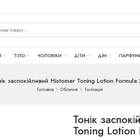
Я
ТІЛО
ЧОЛОВІКИ
ДІТИ
ДІМ
ПАРФУМ
ік заспокійливий Histomer Toning Lotion Formula
Головна
Обличчя
Тонізація
Тонік заспокі
Toning Lotion