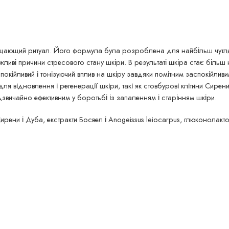
щающий ритуал. Його формула була розроблена для найбільш чутливи
жливі причини стресового стану шкіри. В результаті шкіра стає біль
окійливий і тонізуючий вплив на шкіру завдяки помітним заспокійливим
 для відновлення і регенерації шкіри, такі як стовбурові клітини Сире
звичайно ефективним у боротьбі із запаленням і старінням шкіри.
Сирени і Дуба, екстракти Босвел і Anogeissus leiocarpus, глюконолакто