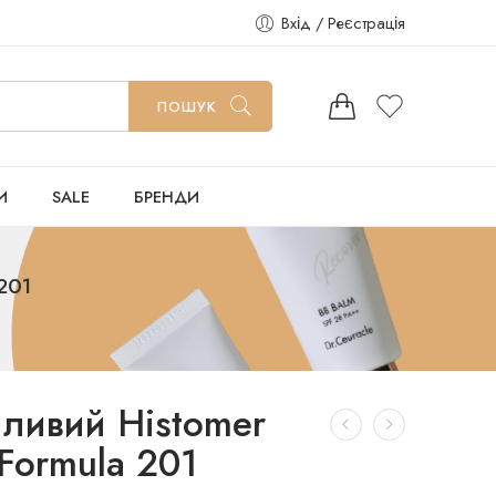
Вхід / Реєстрація
ПОШУК
И
SALE
БРЕНДИ
 201
йливий Histomer
 Formula 201