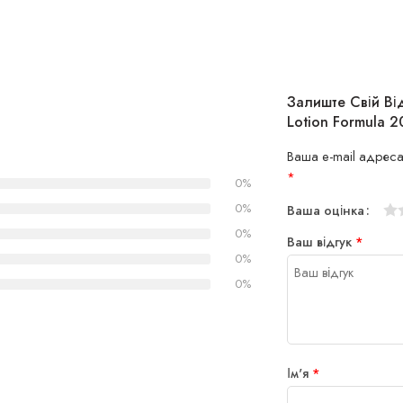
Залиште Свій Від
Lotion Formula 2
Ваша e-mail адреса
*
0%
0%
Ваша оцінка
1
2
3
4
5
0%
Ваш відгук
*
0%
0%
Ім'я
*