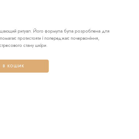
ищающий ритуал. Його формула була розроблена для
допомагає протистояти і попереджає почервоніння,
стресового стану шкіри.
 В КОШИК