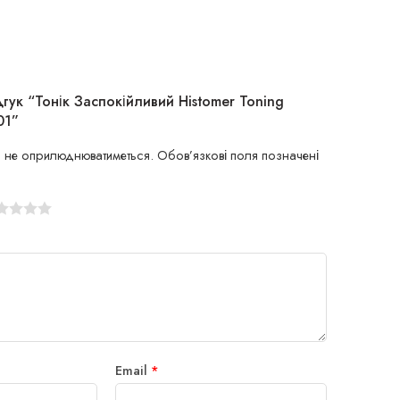
гук “Тонік Заспокійливий Histomer Toning
01”
 не оприлюднюватиметься.
Обов’язкові поля позначені
Email
*