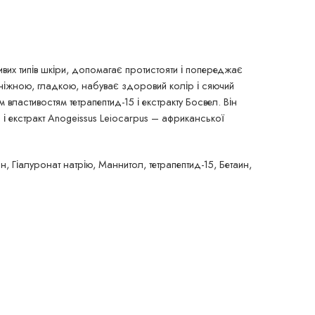
х типів шкіри, допомагає протистояти і попереджає
ш ніжною, гладкою, набуває здоровий колір і сяючий
 властивостям тетрапептид-15 і екстракту Босвел. Він
ни і екстракт Anogeissus Leiocarpus – африканської
н, Гіалуронат натрію, Маннитол, тетрапептид-15, Бетаин,