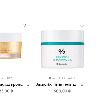
DR.CEURACLE
Brand:
DR.CEURACLE
Крем з екстрактом прополісу Dr.Ceuracle Royal Vita Propolis 33 Cream
Заспокійливий гель для обличчя з центелою азіатською Dr.Ceuracle Сica Regen 95 Soothing Gel
85,00
₴
900,00
₴