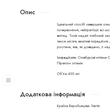
Опис
Ідеальний спосіб завершити очи
почервоніння, нейтралізує всі мо
вигляд. Тонік надає глибокий засп
також містить важливі інгредієнти
рослини, яке, як доведено, є над
Інгредієнти:
Стовбурові клітини 
Пірактон оламін.
Обʼєм:400 мл
Додаткова інформація
Країна Виробництва: Італія