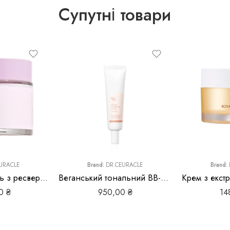
Супутні товари
URACLE
Brand:
DR.CEURACLE
Brand:
Ліфтинг крем-гель з ресвератролом та екстрактом журавлини Dr.Ceuracle Vegan Active Berry Lifting Cream
Веганський тональний ВВ-крем з екстрактом комбучі Dr.Ceuracle Vegan Kombucha Tea BB Cream SPF 30/PA++
00
₴
950,00
₴
14