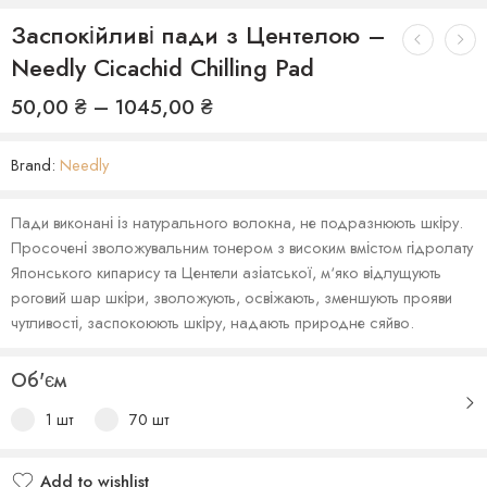
Заспокійливі пади з Центелою –
Needly Cicachid Chilling Pad
50,00
₴
–
1045,00
₴
Brand:
Needly
Пади виконані із натурального волокна, не подразнюють шкіру.
Просочені зволожувальним тонером з високим вмістом гідролату
Японського кипарису та Центели азіатської, м‘яко відлущують
роговий шар шкіри, зволожують, освіжають, зменшують прояви
чутливості, заспокоюють шкіру, надають природне сяйво.
Об'єм
1 шт
70 шт
Add to wishlist