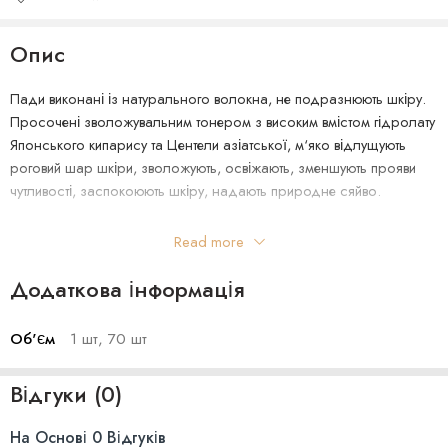
Опис
Пади виконані із натурального волокна, не подразнюють шкіру.
Просочені зволожувальним тонером з високим вмістом гідролату
Японського кипарису та Центели азіатської, м‘яко відлущують
роговий шар шкіри, зволожують, освіжають, зменшують прояви
чутливості, заспокоюють шкіру, надають природне сяйво.
Активні інгредієнти падів Needly:
Read more
гідролат японського кипарису
має виражену антимікробну
дію та допомагає загоїти подразнення і висипання, зменшує
Додаткова інформація
прояви чутливості, лікує маскне;
екстракт центели азіатської
знімає подразнення, зменшує
Об'єм
1 шт, 70 шт
почервоніння, покращує мікроциркуляцію, а також захищає
клітини шкіри від передчасного старіння;
Відгуки (0)
екстракт артемізії
заспокоює і тонізує, зміцнює стінки судин,
має протинабряковий ефект;
На Основі 0 Відгуків
пантенол
знімає подразнення, заспокоює та відновлює