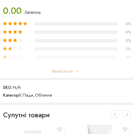
чутливу шкіру, попереджає трансепідермальну втрату вологи;
0.00
Загалом
гіалуронат натрію
допомагає утримувати вологу в глибоких
шарах шкіри, розгладжує і покращує пружність.
0%
Виробник: Південна Корея
0%
0%
0%
0%
Read more
Відгуки
SKU:
N/A
Поки що відгуків немає
Категорії:
Пади
,
Обличчя
Супутні товари