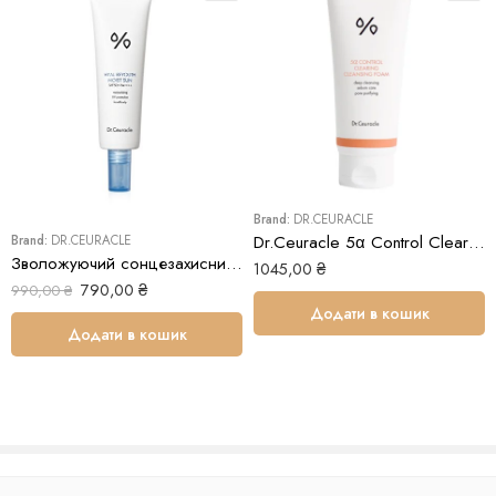
Brand:
DR.CEURACLE
Dr.Ceuracle 5α Control Clearing Cleansing Foam
Brand:
DR.CEURACLE
Зволожуючий сонцезахисний крем Dr.Ceuracle Hyal Reyouth Moist Sun SPF 50+ / PA++++
1045,00
₴
790,00
₴
990,00
₴
Додати в кошик
Додати в кошик