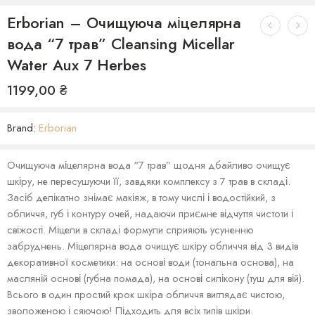
Erborian – Очищуюча міцелярна
вода “7 трав” Cleansing Micellar
Water Aux 7 Herbes
1199,00
₴
Brand:
Erborian
Очищуюча міцелярна вода “7 трав” щодня дбайливо очищує
шкіру, не пересушуючи її, завдяки комплексу з 7 трав в складі.
Засіб делікатно знімає макіяж, в тому числі і водостійкий, з
обличчя, губ і контуру очей, надаючи приємне відчуття чистоти і
свіжості. Міцели в складі формули сприяють усуненню
забруднень. Міцелярна вода очищує шкіру обличчя від 3 видів
декоративної косметики: на основі води (тональна основа), на
масляній основі (губна помада), на основі силікону (туш для вій).
Всього в один простий крок шкіра обличчя виглядає чистою,
зволоженою і сяючою! Підходить для всіх типів шкіри.