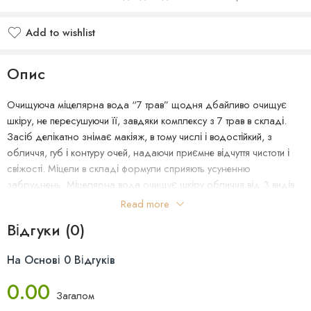
Add to wishlist
Опис
Очищуюча міцелярна вода “7 трав” щодня дбайливо очищує
шкіру, не пересушуючи її, завдяки комплексу з 7 трав в складі.
Засіб делікатно знімає макіяж, в тому числі і водостійкий, з
обличчя, губ і контуру очей, надаючи приємне відчуття чистоти і
свіжості. Міцели в складі формули сприяють усуненню
забруднень. Міцелярна вода очищує шкіру обличчя від 3 видів
декоративної косметики: на основі води (тональна основа), на
Read more
масляній основі (губна помада), на основі силікону (туш для вій).
Відгуки (0)
Всього в один простий крок шкіра обличчя виглядає чистою,
зволоженою і сяючою! Підходить для всіх типів шкіри.
На Основі 0 Відгуків
Переваги:
Ніжно очищає шкіру, не пересушуючи її.
0.00
Дбайливо видаляє макіяж (навіть водостійкий) з обличчя, губ
Загалом
та області навколо очей.