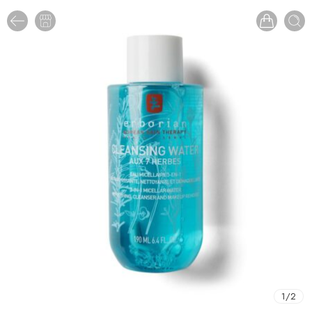
1
/
2