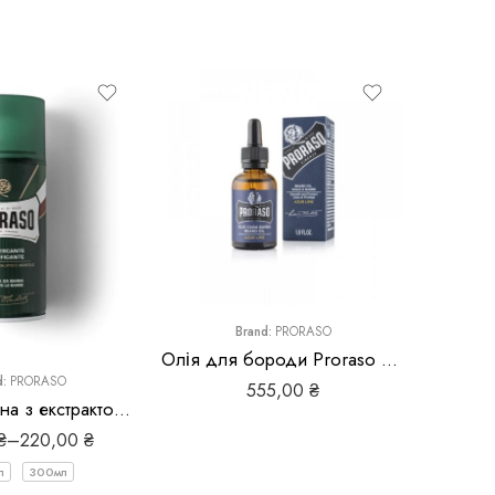
Brand:
PRORASO
Олія для бороди Proraso Azur Lime Beard Oil
d:
PRORASO
555,00
₴
Тонізуюча піна з екстрактом евкаліпта і ментолом для гоління Proraso Green Line Refreshing Shaving Foam
₴
–
220,00
₴
л
300мл