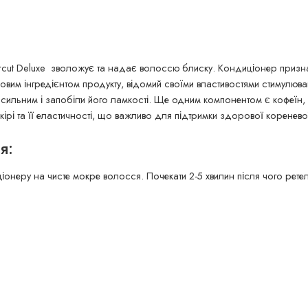
ut Deluxe зволожує та надає волоссю блиску. Кондиціонер призна
ючовим інгредієнтом продукту, відомий своїми властивостями стимулюв
льним і запобігти його ламкості. Ще одним компонентом є кофеїн, як
ірі та її еластичності, що важливо для підтримки здорової коренево
я:
иціонеру на чисте мокре волосся. Почекати 2-5 хвилин після чого рет