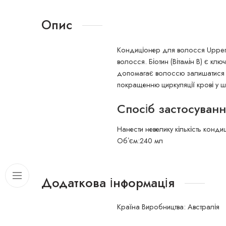
Опис
Кондиціонер для волосся Upperc
волосся. Біотин (Вітамін В) є кл
допомагає волоссю залишатися си
покращенню циркуляції крові у шк
Спосіб застосуванн
Нанести невелику кількість конд
Обʼєм:240 мл
Додаткова інформація
Країна Виробництва: Австралія