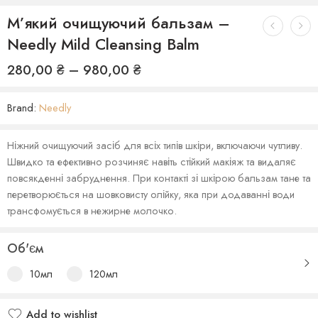
М’який очищуючий бальзам –
Needly Mild Cleansing Balm
280,00
₴
–
980,00
₴
Brand:
Needly
Ніжний очищуючий засіб для всіх типів шкіри, включаючи чутливу.
Швидко та ефективно розчиняє навіть стійкий макіяж та видаляє
повсякденні забруднення. При контакті зі шкірою бальзам тане та
перетворюється на шовковисту олійку, яка при додаванні води
трансфомується в нежирне молочко.
Об'єм
10мл
120мл
Add to wishlist