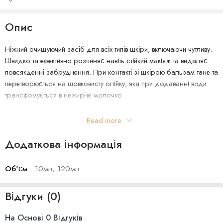
Опис
Ніжний очищуючий засіб для всіх типів шкіри, включаючи чутливу.
Швидко та ефективно розчиняє навіть стійкий макіяж та видаляє
повсякденні забруднення. При контакті зі шкірою бальзам тане та
перетворюється на шовковисту олійку, яка при додаванні води
трансфомується в нежирне молочко.
Після вмивання Needly Mild Cleansing Balm шкіра залишається
Read more
ідеально чистою, приємно зволоженою і збалансованою. За
рахунок відсутності агресивних ПАР прекрасно підходить для
Додаткова інформація
очищення шкіри з підвищеною чутливістю і ослабленою
бар’єрної функцією.
Об'єм
10мл, 120мл
Розроблений для всіх типів шкіри, бальзам містить в своєму
Відгуки (0)
складі суміш легких натуральних масел, насичених вітамінами і
антиоксидантами, які завдяки своїй схожості з шкірним жиром,
На Основі 0 Відгуків
проникають глибоко в пори і розчиняють забруднення.