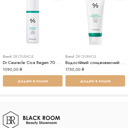
Виробник: Південна Корея
Brand:
DR.CEURACLE
Brand:
DR.CEURACLE
Dr.Ceuracle Cica Regen 70 Cream
Водостійкий сонцезахисний крем з центелою азіатською SPF50+ PA++++ Dr.Ceuracle
1090,00
₴
1750,00
₴
Додати в кошик
Додати в кошик