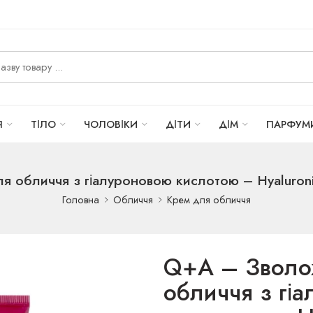
Я
ТІЛО
ЧОЛОВІКИ
ДІТИ
ДІМ
ПАРФУМ
обличчя з гіалуроновою кислотою – Hyaluronic A
Головна
Обличчя
Крем для обличчя
Q+A – Зволо
обличчя з гі