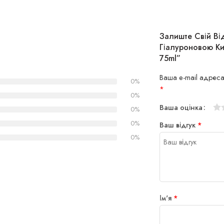
Залиште Свій В
Гіалуроновою Кис
75ml”
Ваша e-mail адреса
0%
*
0%
Ваша оцінка
0%
1
2
3
4
5
0%
Ваш відгук
*
0%
Ім'я
*