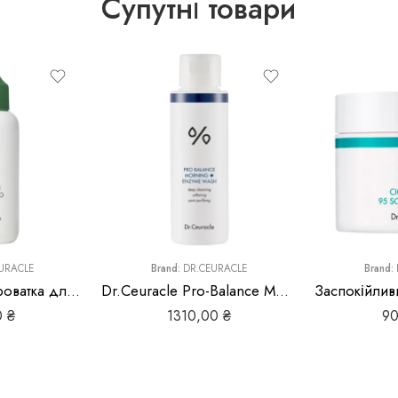
Супутні товари
URACLE
Brand:
DR.CEURACLE
Brand:
Заспокійлива сироватка для проблемної шкіри Dr. Ceuracle AC Cure Green Two
Dr.Ceuracle Pro-Balance Morning Enzyme Wash
0
₴
1310,00
₴
9