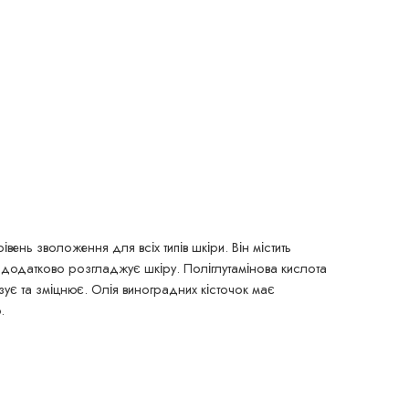
нь зволоження для всіх типів шкіри. Він містить
а додатково розгладжує шкіру. Поліглутамінова кислота
ує та зміцнює. Олія виноградних кісточок має
.