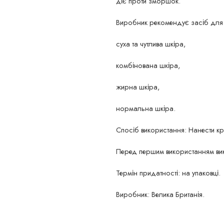
діє проти зморшок.
Виробник рекомендує засіб для та
суха та чутлива шкіра,
комбінована шкіра,
жирна шкіра,
нормальна шкіра.
Спосіб використання: Нанести к
Перед першим використанням вико
Термін придатності: на упаковці.
Виробник: Велика Британія.