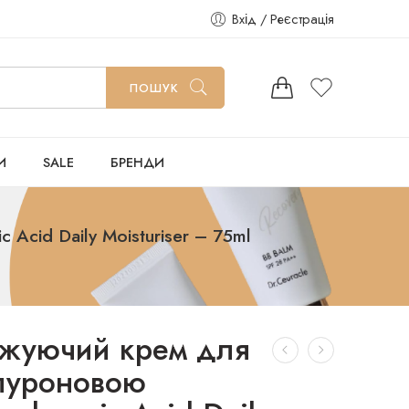
Вхід / Реєстрація
ПОШУК
И
SALE
БРЕНДИ
cid Daily Moisturiser – 75ml
жуючий крем для
алуроновою