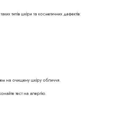
ких типів шкіри та косметичних дефектів:
рем на очищену шкіру обличчя.
найте тест на алергію.