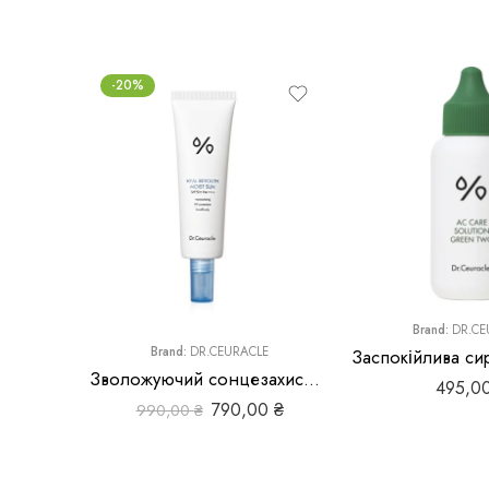
-20%
Brand:
DR.CE
Brand:
DR.CEURACLE
Зволожуючий сонцезахисний крем Dr.Ceuracle Hyal Reyouth Moist Sun SPF 50+ / PA++++
495,0
790,00
₴
990,00
₴