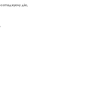
 розгладжуючу дію,
,