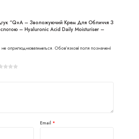
ідгук “Q+A – Зволожуючий Крем Для Обличчя З
лотою – Hyaluronic Acid Daily Moisturiser –
 не оприлюднюватиметься.
Обов’язкові поля позначені
Email
*