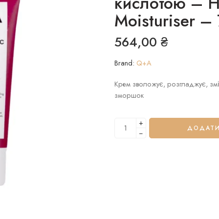
кислотою – Hy
Moisturiser –
564,00
₴
Brand:
Q+A
Крем зволожує, розгладжує, змі
зморшок
+
ДОДАТИ
−