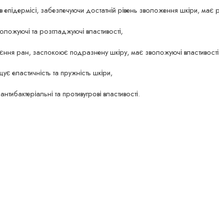
 в епідермісі, забезпечуючи достатній рівень зволоження шкіри, має
воложуючі та розгладжуючі властивості,
єння ран, заспокоює подразнену шкіру, має зволожуючі властивості
ує еластичність та пружність шкіри,
нтибактеріальні та противугрові властивості.