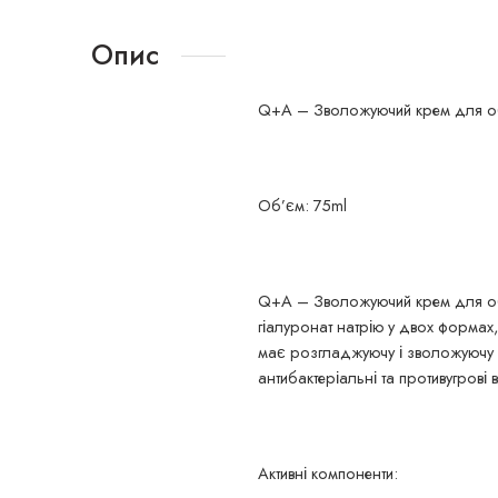
Опис
Q+A – Зволожуючий крем для обли
Об’єм: 75ml
Q+A – Зволожуючий крем для обли
гіалуронат натрію у двох формах
має розгладжуючу і зволожуючу д
антибактеріальні та противугров
Активні компоненти: