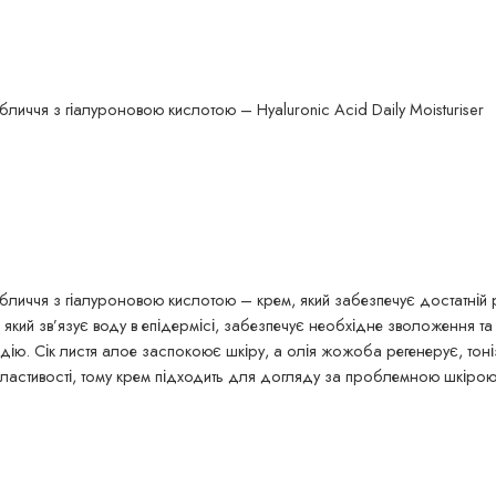
ччя з гіалуроновою кислотою – Hyaluronic Acid Daily Moisturiser
ччя з гіалуроновою кислотою – крем, який забезпечує достатній ріве
, який зв’язує воду в епідермісі, забезпечує необхідне зволоження т
ію. Сік листя алое заспокоює шкіру, а олія жожоба регенерує, тоніз
і властивості, тому крем підходить для догляду за проблемною шкірою