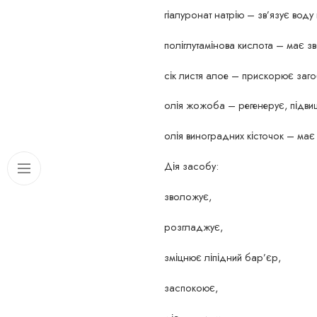
гіалуронат натрію – зв’язує воду
поліглутамінова кислота – має з
сік листя алое – прискорює заго
олія жожоба – регенерує, підвищ
олія виноградних кісточок – має а
Дія засобу:
зволожує,
розгладжує,
зміцнює ліпідний бар’єр,
заспокоює,