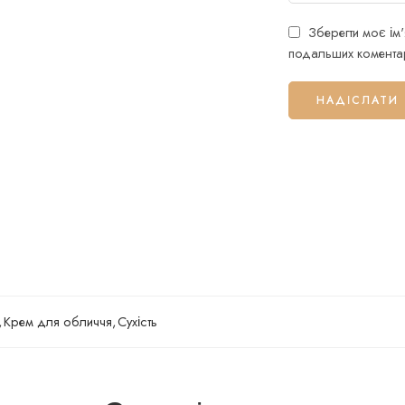
Зберегти моє ім'
подальших коментар
,
Крем для обличчя
,
Сухість