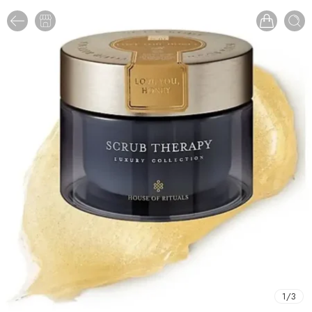
1
/
3