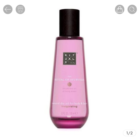
1
/
2