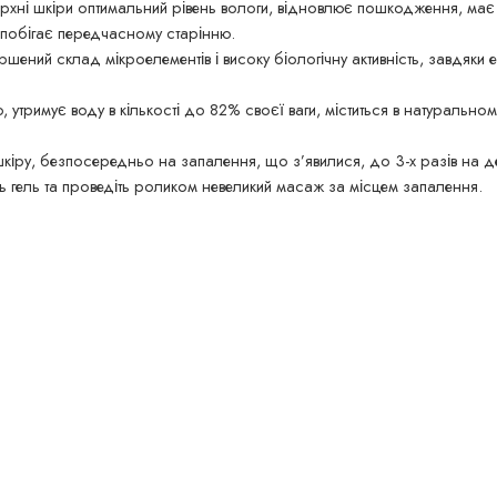
ерхні шкіри оптимальний рівень вологи, відновлює пошкодження, ма
побігає передчасному старінню.
ршений склад мікроелементів і високу біологічну активність, завдяки
утримує воду в кількості до 82% своєї ваги, міститься в натурально
шкіру, безпосередньо на запалення, що з’явилися, до 3-х разів на д
ть гель та проведіть роликом невеликий масаж за місцем запалення.