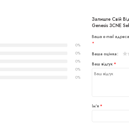
Залиште Свій Ві
Genesis 3CNE Seb
Ваша e-mail адреса
*
0%
0%
Ваша оцінка
1
2
3
4
5
0%
Ваш відгук
*
0%
0%
Ім'я
*