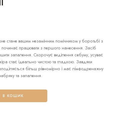
l
кне стане вашим незамінним помічником у боротьбі з
 починає працювати з першого нанесення. Засіб
ншити запалення. Скорочує виділення себуму, усуває
кіра стає ідеально чистою та гладкою. Завдяки
зподіляється більш рівномірно і має лімфодренажну
абряку та запалення.
 В КОШИК