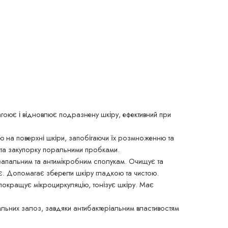
гоює і відновлює подразнену шкіру, ефективний при
ю на поверхні шкіри, запобігаючи їх розмноженню та
 та закупорку поральними пробками.
изапальним та антимікробним сполукам. Очищує та
ує. Допомагає зберегти шкіру гладкою та чистою.
покращує мікроциркуляцію, тонізує шкіру. Має
альних залоз, завдяки антибактеріальним властивостям