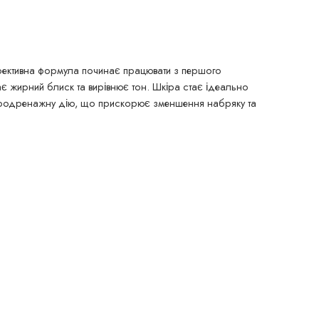
Ефективна формула починає працювати з першого
є жирний блиск та вирівнює тон. Шкіра стає ідеально
імфодренажну дію, що прискорює зменшення набряку та