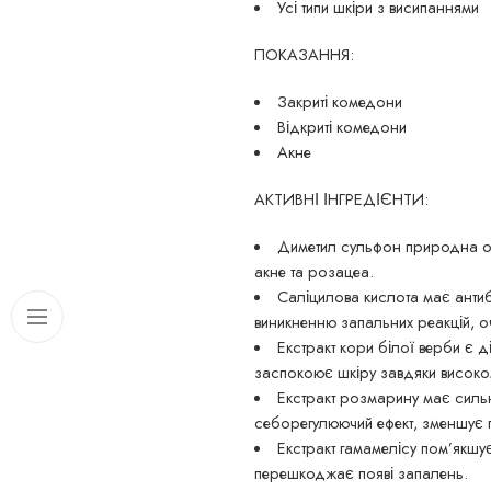
Усі типи шкіри з висипаннями
ПОКАЗАННЯ:
Закриті комедони
Відкриті комедони
Акне
АКТИВНІ ІНГРЕДІЄНТИ:
Диметил сульфон природна орг
акне та розацеа.
Саліцилова кислота має антиб
виникненню запальних реакцій, 
Екстракт кори білої верби є 
заспокоює шкіру завдяки високом
Екстракт розмарину має сильн
себорегулюючий ефект, зменшує 
Екстракт гамамелісу пом’якшу
перешкоджає появі запалень.