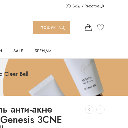
Вхід / Реєстрація
ПОШУК
И
SALE
БРЕНДИ
 Clear Ball
ль анти-акне
ї Genesis 3CNE