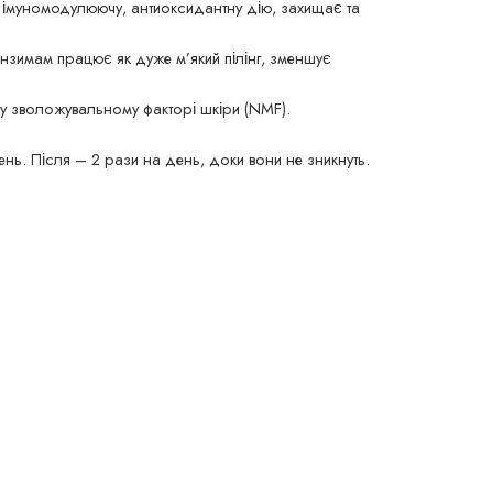
є імуномодулюючу, антиоксидантну дію, захищає та
 ензимам працює як дуже м’який пілінг, зменшує
му зволожувальному факторі шкіри (NMF).
ень. Після – 2 рази на день, доки вони не зникнуть.