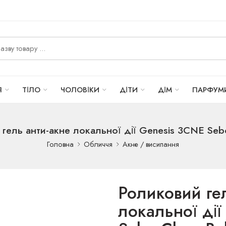
Я
ТІЛО
ЧОЛОВІКИ
ДІТИ
ДІМ
ПАРФУМ
гель анти-акне локальної дії Genesis 3CNE Sebo
Головна
Обличчя
Акне / висипання
Роликовий ге
локальної ді