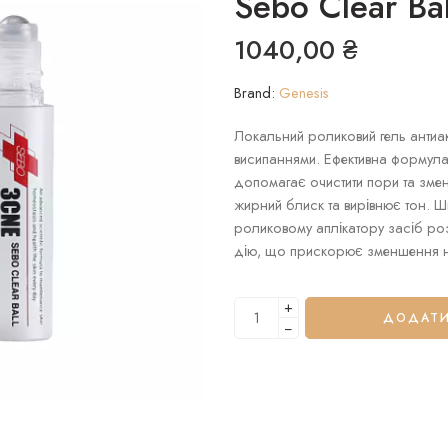
Sebo Clear Bal
1040,00
₴
Brand:
Genesis
Локальний роликовий гель антиа
висипаннями. Ефективна формула
допомагає очистити пори та зме
жирний блиск та вирівнює тон. Ш
роликовому аплікатору засіб ро
дію, що прискорює зменшення н
+
ДОДАТИ
−