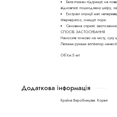
Бета-глюкан підтримує на пов
відновлює пошкоджену шкіру, за
Екстракт опунції має непереве
гіперкератоз, очищує пори.
Сечовина сприяє зволоженню, 
СПОСІБ ЗАСТОСУВАННЯ
Наносите точково на чисту, суху 
Легкими рухами аплікатор нанесі
Обʼєм:5 мл
Додаткова інформація
Країна Виробництва: Корея