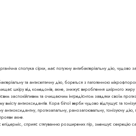
анічна сполука сірки, має потужну антибактеріальну дію, чудово за
актеріальну та антисептичну дію, бореться з патогенною мікрофлоро
очищає шкіру від комедонів, акне, знижує вироблення шкірного жиру
дієвим заспокійливим та очищаючим інгредієнтом завдяки своїм прот
у вмісту антиоксидантів. Кора білої верби чудово відлущує та тоніз
у антиоксидантну, протизапальну, ранозагоювальну, тонізуючу дію, 
прояви акне.
є епідерміс, сприяє стягуванню розширених пір, зменшує секрецію с