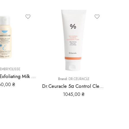
EMBRYOLISSE
Embryolisse Exfoliating Milk Powder – Очищувальна ензимна пудра
Brand:
DR.CEURACLE
B
60,00
₴
Dr.Ceuracle 5α Control Clearing Cleansing Foam
1045,00
₴