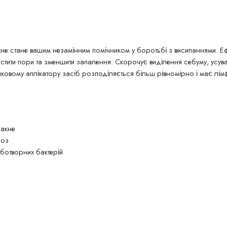
кне стане вашим незамінним помічником у боротьбі з висипаннями. 
тити пори та зменшити запалення. Скорочує виділення себуму, усува
иковому аплікатору засіб розподіляється більш рівномірно і має л
 акне
лоз
ботворних бактерій