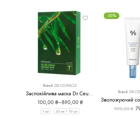
-20%
Brand:
DR.CEURACLE
Brand:
DR.CE
Заспокійлива маска Dr.Ceuracle Tea Tree Purifine Soothing Mask
100,00
₴
–
890,00
₴
7
990,00
₴
1 шт
23 мл * 10 шт