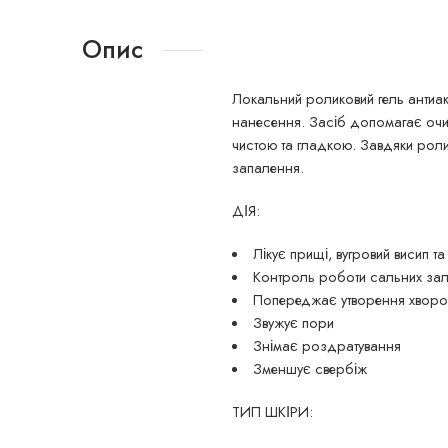
Опис
Локальний роликовий гель антиа
нанесення. Засіб допомагає очис
чистою та гладкою. Завдяки рол
запалення.
ДІЯ:
Лікує прищі, вугровий висип та
Контроль роботи сальних за
Попереджає утворення хворо
Звужує пори
Знімає роздратування
Зменшує свербіж
ТИП ШКІРИ: