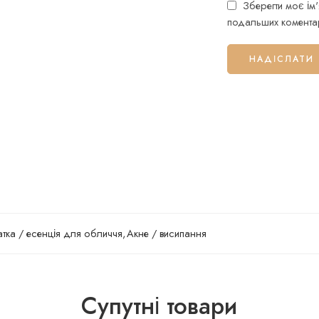
Зберегти моє ім'
подальших коментар
тка / есенція для обличчя
,
Акне / висипання
Супутні товари