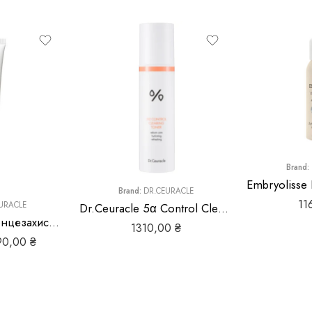
Brand:
Brand:
DR.CEURACLE
11
URACLE
Dr.Ceuracle 5α Control Clearing Toner, 120 мл
Зволожуючий сонцезахисний крем Dr.Ceuracle Hyal Reyouth Moist Sun SPF 50+ / PA++++
1310,00
₴
90,00
₴