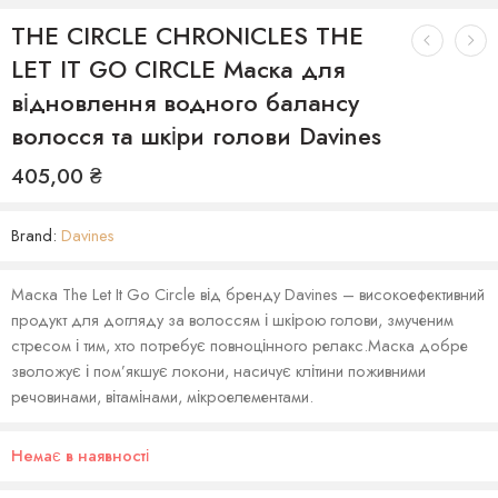
THE CIRCLE CHRONICLES THE
LET IT GO CIRCLE Маска для
відновлення водного балансу
волосся та шкіри голови Davines
405,00
₴
Brand:
Davines
Маска The Let It Go Circle від бренду Davines – високоефективний
продукт для догляду за волоссям і шкірою голови, змученим
стресом і тим, хто потребує повноцінного релакс.Маска добре
зволожує і пом’якшує локони, насичує клітини поживними
речовинами, вітамінами, мікроелементами.
Немає в наявності