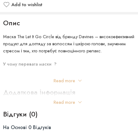
Add to wishlist
Опис
Маска The Let It Go Circle від бренду Davines – високоефективний
продукт для догляду за волоссям і шкірою голови, змученим
стресом і тим, хто потребує повноцінного релакс.
У чому
перевага маски ?
Маска добре зволожує і пом’якшує локони, насичує клітини
Read more
поживними речовинами, вітамінами, мікроелементами. У складі
Додаткова інформація
засобу для догляду відсутні парабени і сульфати, здатні згубно
позначитися на здоров’ї волосся, шкіри голови.
Read more
Країна Виробництва:Італія
Активні компоненти:
Відгуки (0)
Сіра глина – забезпечує протизапальну та антистресову дію.
На Основі 0 Відгуків
Олія брахмі – має балансуючу дію на волосся та шкіру