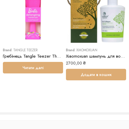
Brand:
TANGLE TEEZER
Brand:
XIAOMOXUAN
Гребінець Tangle Teezer The Wet Barbie The Wet Detangler Dopamine Pink
Xiaomoxuan шампунь для волосся з колагеном
2700,00
₴
Читати далі
Додати в кошик