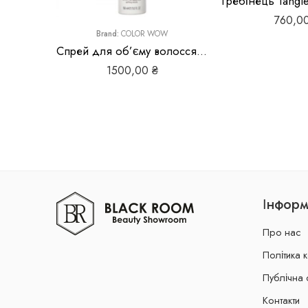
760,0
Brand:
COLOR WOW
Спрей для об’єму волосся Color WOW Raise The Root Thicken
1500,00
₴
Інформ
Про нас
Політика 
Публічна 
Контакти