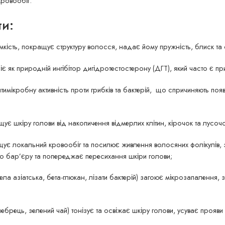
кровообіг.
ти:
кість, покращує структуру волосся, надає йому пружність, блиск та
іє як природній ингібітор дигідротестостерону (ДГТ), який часто є 
тимікробну активність проти грибків та бактерій, що спричиняють по
ує шкіру голови від накопичення відмерлих клітин, кірочок та лусоч
ує локальний кровообіг та посилює живлення волосяних фолікулів,
го бар’єру та попереджає пересихання шкіри голови;
ела азіатська, бета-глюкан, лізати бактерій) загоює мікрозапалення
чебрець, зелений чай) тонізує та освіжає шкіру голови, усуває прояви 