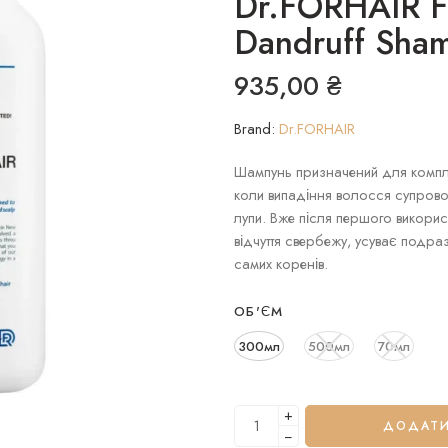
Dr.FORHAIR Fo
Dandruff Sha
935,00
₴
Brand:
Dr.FORHAIR
Шампунь призначений для компле
коли випадіння волосся супрово
лупи. Вже після першого викори
відчуття свербежу, усуває подр
самих коренів.
ОБ'ЄМ
300мл
500мл
70мл
+
ДОДАТИ
−