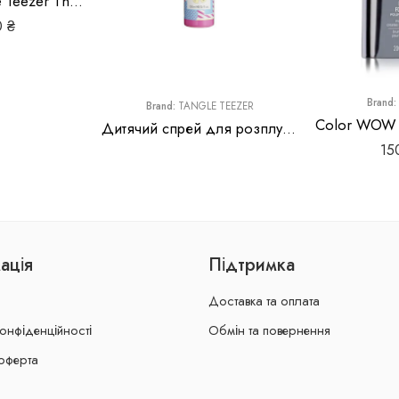
Гребінець Tangle Teezer The Wet Detangler Fine & Fragile Sea Spray Green
0
₴
Brand:
Brand:
TANGLE TEEZER
Дитячий спрей для розплутування волосся Tangle Teezer Detangling Spray Kids
15
ація
Підтримка
Доставка та оплата
конфіденційності
Обмін та повернення
оферта