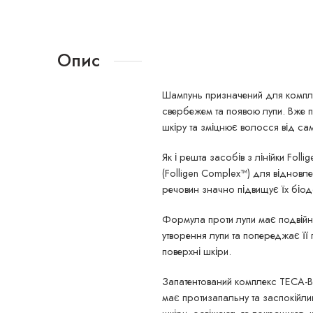
Опис
Шампунь призначений для компле
свербежем та появою лупи. Вже 
шкіру та зміцнює волосся від сам
Як і решта засобів з лінійки Foll
(Folligen Complex™) для відновл
речовин значно підвищує їх біод
Формула проти лупи має подвійну
утворення лупи та попереджає її 
поверхні шкіри.
Запатентований комплекс TECA-B
має протизапальну та заспокійли