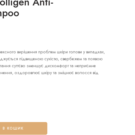
lligen Anti-
mpoo
ксного вирішення проблем шкіри голови у випадках,
джується підвищеною сухістю, свербежем та появою
стання суттєво зменшує дискомфорт та неприємне
азнення, оздоровлює шкіру та зміцнює волосся від
 В КОШИК