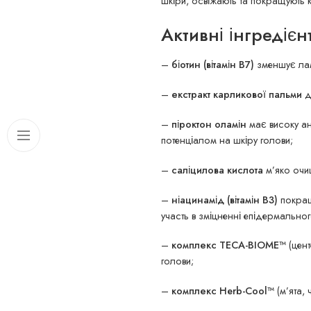
шкіри, освіжають та покращують 
Активні інгредієн
–
біотин (вітамін В7)
зменшує лам
–
екстракт карликової пальми
д
–
піроктон оламін
має високу ан
потенціалом на шкіру голови;
–
саліцилова кислота
м’яко очищ
–
ніацинамід (вітамін B3)
покращ
участь в зміцненні епідермально
–
комплекс TECA-BIOME™
(цент
голови;
–
комплекс Herb-Cool™
(м’ята, 