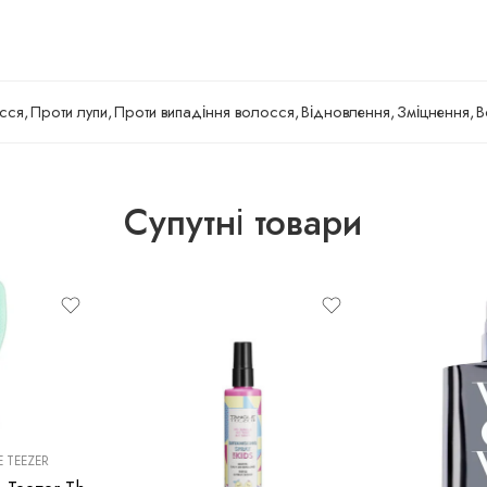
сся
,
Проти лупи
,
Проти випадіння волосся
,
Відновлення
,
Зміцнення
,
В
Супутні товари
 TEEZER