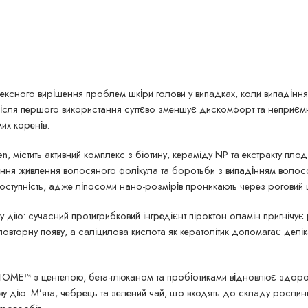
ксного вирішення проблем шкіри голови у випадках, коли випадінн
після першого використання суттєво зменшує дискомфорт та неприєм
их коренів.
igen, містить активний комплекс з біотину, кераміду NP та екстракту пл
ення живлення волосяного фолікула та боротьби з випадінням волосс
оступність, адже ліпосоми нано-розмірів проникають через роговий
 дію: сучасний протигрибковий інгредієнт піроктон оламін пригнічує
повторну появу, а саліцилова кислота як кератолітик допомагає делік
IOME™ з центелою, бета-глюканом та пробіотиками відновлює здоров
ву дію. М’ята, чебрець та зелений чай, що входять до складу рослин