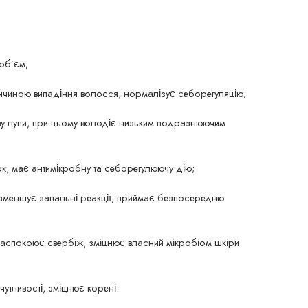
 об’єм;
причиною випадіння волосся, нормалізує себорегуляцію;
яву лупи, при цьому володіє низьким подразнюючим
ок, має антимікробну та себорегулюючу дію;
 зменшує запальні реакції, приймає безпосередню
, заспокоює свербіж, зміцнює власний мікробіом шкіри
чутливості, зміцнює корені.