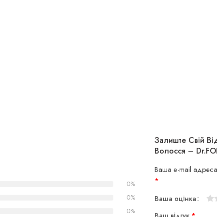
Залиште Свій В
Волосся – Dr.FOR
Ваша e-mail адреса
*
0%
0%
Ваша оцінка
1
2
3
4
5
0%
Ваш відгук
*