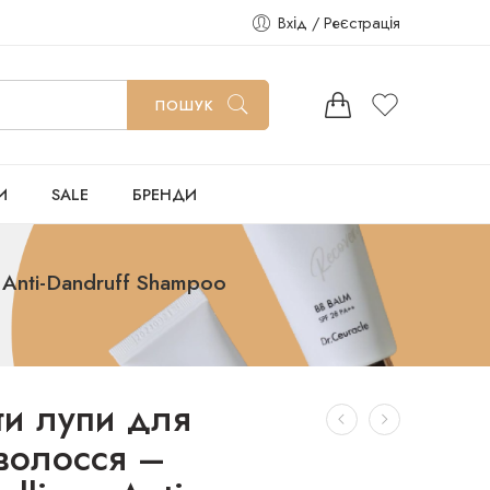
Вхід / Реєстрація
ПОШУК
И
SALE
БРЕНДИ
Anti-Dandruff Shampoo
и лупи для
волосся –