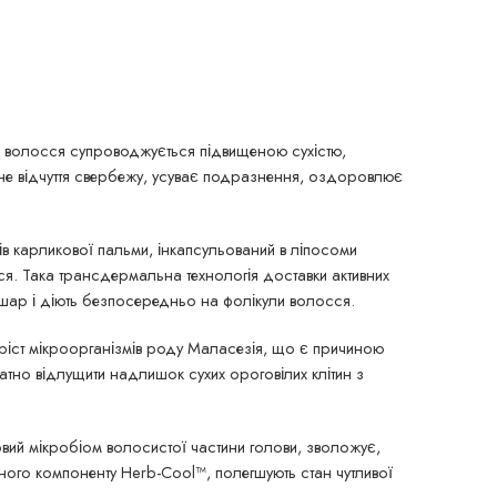
я волосся супроводжується підвищеною сухістю,
не відчуття свербежу, усуває подразнення, оздоровлює
одів карликової пальми, інкапсульований в ліпосоми
я. Така трансдермальна технологія доставки активних
 шар і діють безпосередньо на фолікули волосся.
 ріст мікроорганізмів роду Маласезія, що є причиною
атно відлущити надлишок сухих ороговілих клітин з
ий мікробіом волосистої частини голови, зволожує,
ного компоненту Herb-Cool™, полегшують стан чутливої