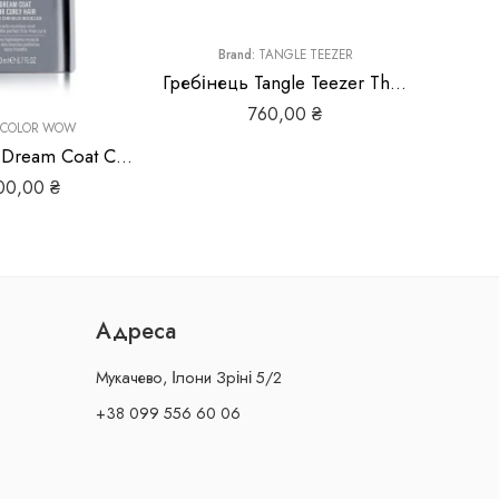
Brand:
TANGLE TEEZER
Br
Гребінець Tangle Teezer The Wet Detangler Fine & Fragile Pink Whisper
760,00
₴
COLOR WOW
Color WOW Dream Coat Curly Hair спрей для моделювання локонів
00,00
₴
Адреса
Мукачево, Ілони Зріні 5/2
+38 099 556 60 06