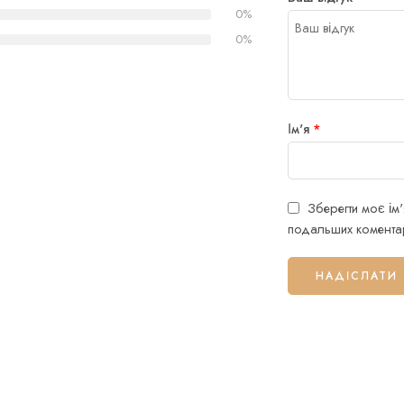
0%
0%
Ім'я
*
Зберегти моє ім'
подальших коментар